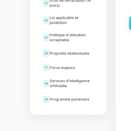
Droit de rétractation (14
13
jours)
Loi applicable et
14
juridiction
Politique d’utilisation
15
acceptable
Propriété intellectuelle
16
Force majeure
17
Services d’intelligence
18
artificielle
Programme partenaire
19