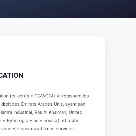
ICATION
ation (ci-après « CGV/CGU ») régissent les
 droit des Émirats Arabes Unis, ayant son
amra Industrial, Ras Al Khaimah, United
s « ByteLogic » ou « nous »), et toute
 vous ») souscrivant à nos services