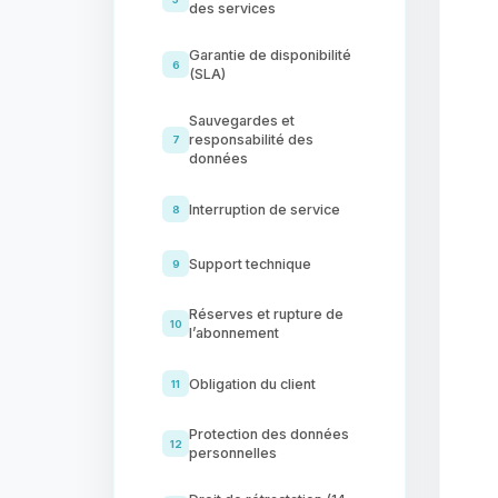
des services
Garantie de disponibilité
6
(SLA)
Sauvegardes et
responsabilité des
7
données
Interruption de service
8
Support technique
9
Réserves et rupture de
10
l’abonnement
Obligation du client
11
Protection des données
12
personnelles