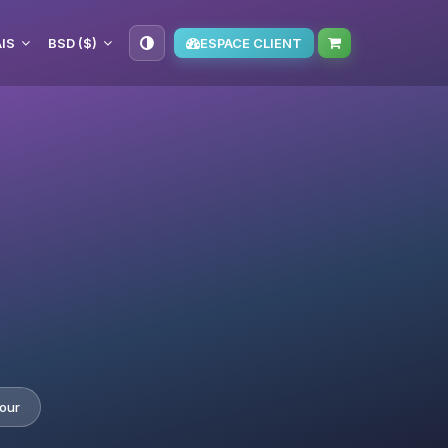
IS
BSD ($)
ESPACE CLIENT
our