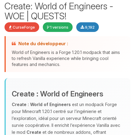
Create: World of Engineers -
WOE | QUESTS!
CurseForge
1 versions
9,192
Youpi, enfin quelqu’un pour me
parler ! Moi c’est Choupy, ton petit
Note du développeur :
assistant BoxToPlay. Dis-moi ce dont
World of Engineers is a Forge 1.20.1 modpack that aims
tu as besoin et je vais remuer mes
to refresh Vanilla experience while bringing cool
petits circuits pour t’aider.
features and mechanics.
10/08/2026 à 09:36
Create : World of Engineers
Create : World of Engineers
est un modpack Forge
pour Minecraft 1.20.1 centré sur l’ingénierie et
l’exploration, idéal pour un serveur Minecraft orienté
survie coopérative. Il enrichit l’expérience Vanilla avec
le mod
Create
et de nombreux addons, offrant