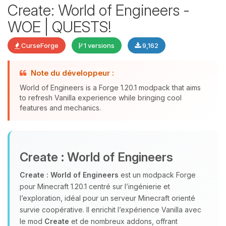
Create: World of Engineers -
WOE | QUESTS!
CurseForge
1 versions
9,162
Youpi, enfin quelqu’un pour me
parler ! Moi c’est Choupy, ton petit
Note du développeur :
assistant BoxToPlay. Dis-moi ce dont
World of Engineers is a Forge 1.20.1 modpack that aims
tu as besoin et je vais remuer mes
to refresh Vanilla experience while bringing cool
petits circuits pour t’aider.
features and mechanics.
07/08/2026 à 07:05
Create : World of Engineers
Create : World of Engineers
est un modpack Forge
pour Minecraft 1.20.1 centré sur l’ingénierie et
l’exploration, idéal pour un serveur Minecraft orienté
survie coopérative. Il enrichit l’expérience Vanilla avec
le mod
Create
et de nombreux addons, offrant