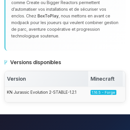
comme Create ou Bigger Reactors permettent
d’automatiser vos installations et de sécuriser vos
enclos. Chez
BoxToPlay
, nous mettons en avant ce
modpack pour les joueurs qui veulent combiner gestion
de parc, aventure coopérative et progression
technologique soutenue.
Versions disponibles
Version
Minecraft
A
KN Jurassic Evolution 2-STABLE-1.2.1
1.16.5 - Forge