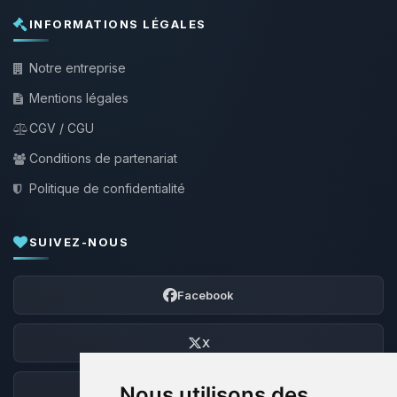
INFORMATIONS LÉGALES
Notre entreprise
Mentions légales
CGV / CGU
Conditions de partenariat
Politique de confidentialité
SUIVEZ-NOUS
Facebook
X
Nous utilisons des
Discord