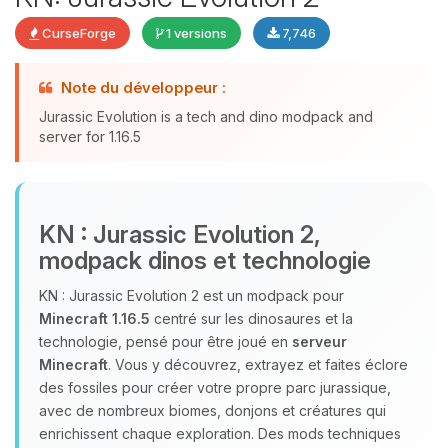
CurseForge
1 versions
7,746
Youpi, enfin quelqu’un pour me
Note du développeur :
parler ! Moi c’est Choupy, ton petit
Jurassic Evolution is a tech and dino modpack and
assistant BoxToPlay. Dis-moi ce dont
server for 1.16.5
tu as besoin et je vais remuer mes
petits circuits pour t’aider.
09/08/2026 à 03:21
KN : Jurassic Evolution 2,
modpack dinos et technologie
KN : Jurassic Evolution 2 est un modpack pour
Minecraft 1.16.5
centré sur les dinosaures et la
technologie, pensé pour être joué en
serveur
Minecraft
. Vous y découvrez, extrayez et faites éclore
des fossiles pour créer votre propre parc jurassique,
avec de nombreux biomes, donjons et créatures qui
enrichissent chaque exploration. Des mods techniques