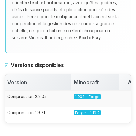
orientée
tech et automation
, avec quêtes guidées,
défis de survie punitifs et optimisation poussée des
usines. Pensé pour le multijoueur, il met l’accent sur la
coopération et la gestion des ressources à grande
échelle, ce qui en fait un excellent choix pour un
serveur Minecraft hébergé chez
BoxToPlay
.
Versions disponibles
Version
Minecraft
Ac
Compression 2.2.0.r
1.20.1 - Forge
Compression 1.9.7.b
Forge - 1.19.2