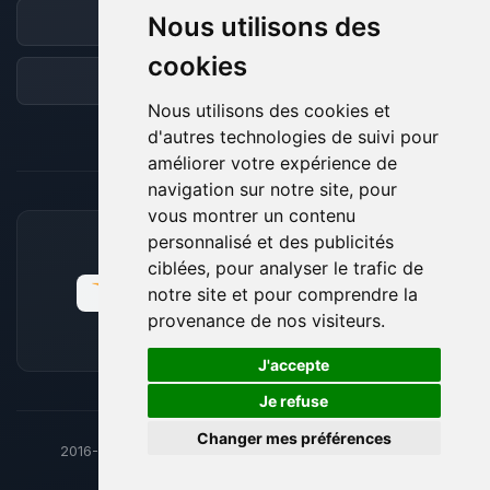
Nous utilisons des
Discord
cookies
Forum
Nous utilisons des cookies et
d'autres technologies de suivi pour
améliorer votre expérience de
navigation sur notre site, pour
vous montrer un contenu
personnalisé et des publicités
MOYENS DE PAIEMENT ACCEPTÉS
ciblées, pour analyser le trafic de
notre site et pour comprendre la
provenance de nos visiteurs.
🍪
J'accepte
Je refuse
Changer mes préférences
2016-26
© BoxToPlay - ByteLogic tous droits réservés