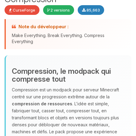
CurseForge
2 versions
85,663
Youpi, enfin quelqu’un pour me
Note du développeur :
parler ! Moi c’est Choupy, ton petit
Make Everything. Break Everything. Compress
assistant BoxToPlay. Dis-moi ce dont
Everything
tu as besoin et je vais remuer mes
petits circuits pour t’aider.
06/08/2026 à 16:00
Compression, le modpack qui
compresse tout
Compression est un modpack pour serveur Minecraft
centré sur une progression extrême autour de la
compression de ressources
. L’idée est simple,
fabriquer tout, casser tout, compresser tout, en
transformant blocs et objets en versions toujours plus
denses pour débloquer de nouveaux matériaux,
machines et défis. Le pack propose une expérience