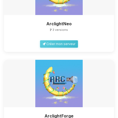
ArclightNeo
3 versions
Créer mon serveur
ArclightForge