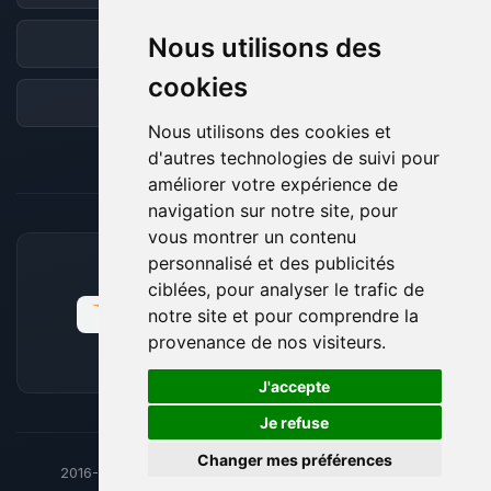
Nous utilisons des
Discord
cookies
Forum
Nous utilisons des cookies et
d'autres technologies de suivi pour
améliorer votre expérience de
navigation sur notre site, pour
vous montrer un contenu
personnalisé et des publicités
MOYENS DE PAIEMENT ACCEPTÉS
ciblées, pour analyser le trafic de
notre site et pour comprendre la
provenance de nos visiteurs.
🍪
J'accepte
Je refuse
Changer mes préférences
2016-26
© BoxToPlay - ByteLogic tous droits réservés