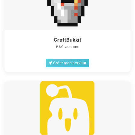
CraftBukkit
80 versions
Créer mon serveur