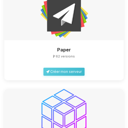
Paper
62 versions
Créer mon serveur