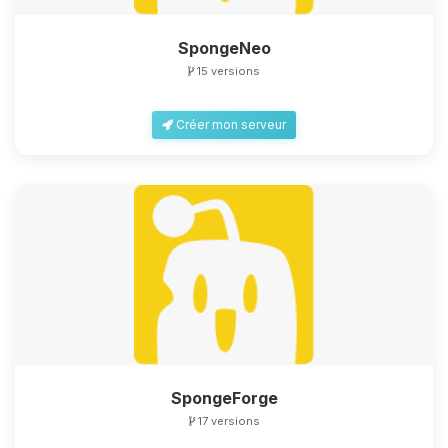
SpongeNeo
15 versions
Créer mon serveur
SpongeForge
17 versions