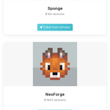
Sponge
60 versions
Créer mon serveur
NeoForge
1647 versions