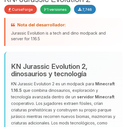
CurseForge
1 versiones
7,746
Yupi, por fin alguien con quien
Nota del desarrollador:
hablar! Soy Choupy, tu pequeno
Jurassic Evolution is a tech and dino modpack and
asistente de BoxToPlay. Cuentame
server for 1.16.5
que necesitas y moveré mis
pequenos circuitos para ayudarte.
07/08/2026 00:34
KN Jurassic Evolution 2,
dinosaurios y tecnología
KN Jurassic Evolution 2 es un modpack para
Minecraft
1.16.5
que combina dinosaurios, exploración y
tecnología avanzada dentro de un
servidor Minecraft
cooperativo. Los jugadores extraen fósiles, crían
criaturas prehistóricas y construyen su propio parque
jurásico mientras recorren nuevos biomas, mazmorras y
criaturas adicionales. Los mods tecnológicos, como