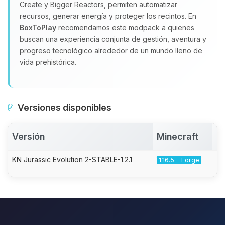
Create y Bigger Reactors, permiten automatizar
recursos, generar energía y proteger los recintos. En
BoxToPlay
recomendamos este modpack a quienes
buscan una experiencia conjunta de gestión, aventura y
progreso tecnológico alrededor de un mundo lleno de
vida prehistórica.
Versiones disponibles
Versión
Minecraft
A
KN Jurassic Evolution 2-STABLE-1.2.1
1.16.5 - Forge