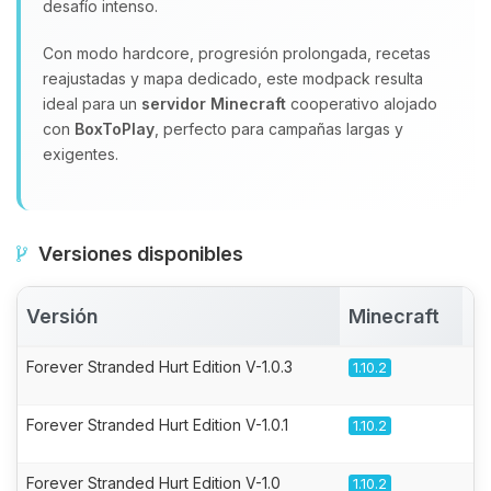
desafío intenso.
Con modo hardcore, progresión prolongada, recetas
reajustadas y mapa dedicado, este modpack resulta
ideal para un
servidor Minecraft
cooperativo alojado
con
BoxToPlay
, perfecto para campañas largas y
exigentes.
Versiones disponibles
Versión
Minecraft
A
Forever Stranded Hurt Edition V-1.0.3
1.10.2
Forever Stranded Hurt Edition V-1.0.1
1.10.2
Forever Stranded Hurt Edition V-1.0
1.10.2