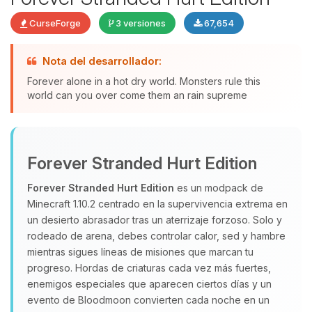
CurseForge
3 versiones
67,654
Nota del desarrollador:
Yupi, por fin alguien con quien
Forever alone in a hot dry world. Monsters rule this
hablar! Soy Choupy, tu pequeno
world can you over come them an rain supreme
asistente de BoxToPlay. Cuentame
que necesitas y moveré mis
pequenos circuitos para ayudarte.
Forever Stranded Hurt Edition
07/08/2026 01:38
Forever Stranded Hurt Edition
es un modpack de
Minecraft 1.10.2 centrado en la supervivencia extrema en
un desierto abrasador tras un aterrizaje forzoso. Solo y
rodeado de arena, debes controlar calor, sed y hambre
mientras sigues líneas de misiones que marcan tu
progreso. Hordas de criaturas cada vez más fuertes,
enemigos especiales que aparecen ciertos días y un
evento de Bloodmoon convierten cada noche en un