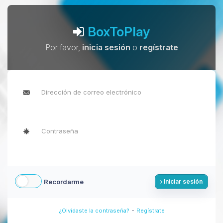
BoxToPlay
Por favor,
inicia sesión
o
regístrate
Recordarme
Iniciar sesión
-
¿Olvidaste la contraseña?
Regístrate