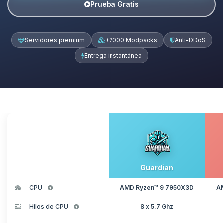
Prueba Gratis
Servidores premium
+2000 Modpacks
Anti-DDoS
Entrega instantánea
Guardian
CPU
AMD Ryzen™ 9 7950X3D
A
Hilos de CPU
8 x 5.7 Ghz