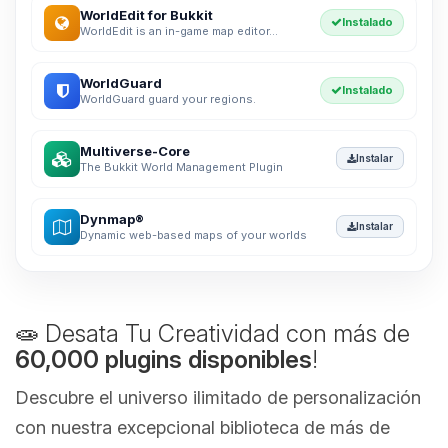
WorldEdit for Bukkit
Instalado
WorldEdit is an in-game map editor...
WorldGuard
Instalado
WorldGuard guard your regions.
Multiverse-Core
Instalar
The Bukkit World Management Plugin
Dynmap®
Instalar
Dynamic web-based maps of your worlds
🧫 Desata Tu Creatividad con más de
60,000 plugins disponibles
!
Descubre el universo ilimitado de personalización
con nuestra excepcional biblioteca de más de