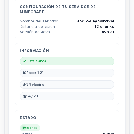
hablar! Soy Choupy, tu pequeno
asistente de BoxToPlay. Cuentame
CONFIGURACIÓN DE TU SERVIDOR DE
MINECRAFT
que necesitas y moveré mis
pequenos circuitos para ayudarte.
Nombre del servidor
BoxToPlay Survival
Distancia de visión
12 chunks
06/08/2026 20:54
Versión de Java
Java 21
INFORMACIÓN
Lista blanca
Paper 1.21
34 plugins
14 / 20
ESTADO
En línea
Uptime
4j 12h