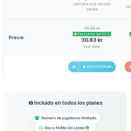
cercana a la versión
ren
vanilla
76.96 kr
Descuento del 60 %
Precio
30.83 kr
por mes
SELECCIONAR
Incluido en todos los planes
Número de jugadores Ilimitado
Disco NVMe Sin Límite