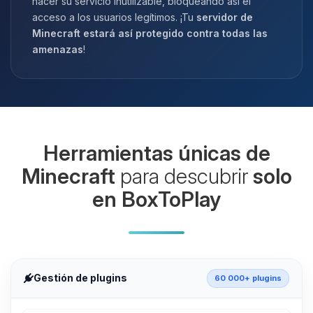
hacer su servicio inutilizable, bloqueando así el
acceso a los usuarios legítimos. ¡Tu
servidor de
Minecraft estará así protegido contra todas las
amenazas
!
Herramientas únicas de
Minecraft
para descubrir
solo
en BoxToPlay
Gestión de plugins
60 000+ plugins