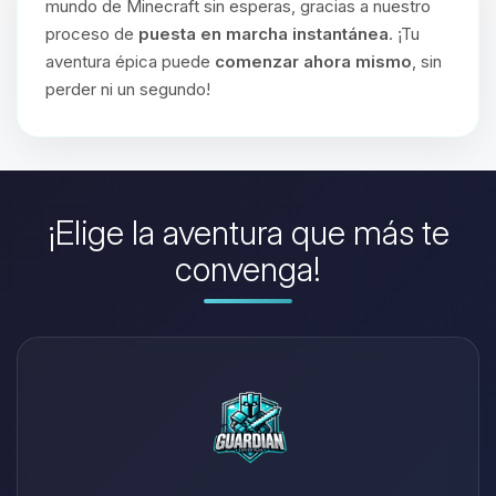
mundo de Minecraft sin esperas, gracias a nuestro
proceso de
puesta en marcha instantánea
. ¡Tu
aventura épica puede
comenzar ahora mismo
, sin
perder ni un segundo!
¡Elige la aventura que más te
convenga!