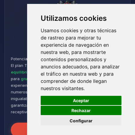
Utilizamos cookies
Usamos cookies y otras técnicas
de rastreo para mejorar tu
Titan
experiencia de navegación en
nuestra web, para mostrarte
Potencia y Resistencia para los Aventureros de Minecraft:
contenidos personalizados y
El plan Titan está diseñado para jugadores que buscan un
anuncios adecuados, para analizar
equilibrio perfecto entre rendimiento y flexibilidad
. Ideal
el tráfico en nuestra web y para
para
grupos de tamaño medio a grande
, ofrece una
comprender de donde llegan
experiencia de juego fluida y receptiva, incluso con
nuestros visitantes.
numerosos plugins y modpacks. Disfruta de una estabilidad
🍪
inigualable para sesiones de juego intensas y prolongadas,
Aceptar
garantizando que tus mundos permanezcan robustos y
Rechazar
receptivos!
Configurar
Desata el Poder