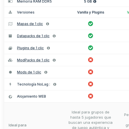
Memoria RAM DDR5
5 GB
Versiones
Vanilla y Plugins
V
Mapas de 1 clic
Datapacks de 1 clic
Plugins de 1 clic
ModPacks de 1 clic
Mods de 1 clic
Tecnología NoLag :
Alojamiento WEB
Ideal para grupos de
Pe
hasta 5 jugadores que
buscan una experiencia
Ideal para
g
de juego auténtica y