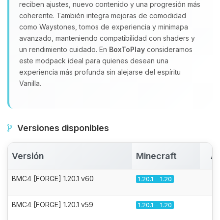
reciben ajustes, nuevo contenido y una progresión más
coherente. También integra mejoras de comodidad
como Waystones, tomos de experiencia y minimapa
avanzado, manteniendo compatibilidad con shaders y
un rendimiento cuidado. En
BoxToPlay
consideramos
este modpack ideal para quienes desean una
experiencia más profunda sin alejarse del espíritu
Vanilla.
Versiones disponibles
Versión
Minecraft
Ac
BMC4 [FORGE] 1.20.1 v60
1.20.1 - 1.20
BMC4 [FORGE] 1.20.1 v59
1.20.1 - 1.20