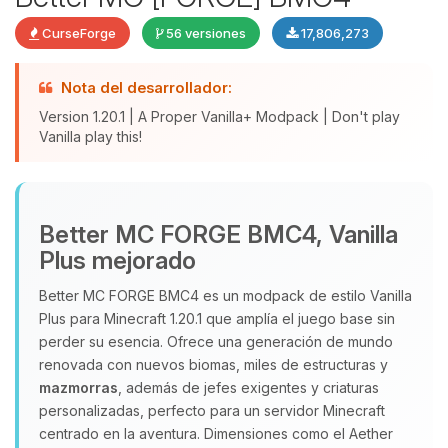
CurseForge
56 versiones
17,806,273
Nota del desarrollador:
Version 1.20.1 | A Proper Vanilla+ Modpack | Don't play
Vanilla play this!
Yupi, por fin alguien con quien
Better MC FORGE BMC4, Vanilla
hablar! Soy Choupy, tu pequeno
Plus mejorado
asistente de BoxToPlay. Cuentame
que necesitas y moveré mis
Better MC FORGE BMC4 es un modpack de estilo Vanilla
pequenos circuitos para ayudarte.
Plus para Minecraft 1.20.1 que amplía el juego base sin
perder su esencia. Ofrece una generación de mundo
07/08/2026 16:52
renovada con nuevos biomas, miles de estructuras y
mazmorras
, además de jefes exigentes y criaturas
personalizadas, perfecto para un servidor Minecraft
centrado en la aventura. Dimensiones como el Aether