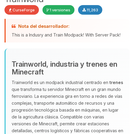
CurseForge
1 versiones
11,263
Yupi, por fin alguien con quien
Nota del desarrollador:
hablar! Soy Choupy, tu pequeno
This is a Indusry and Train Modpack! With Server Pack!
asistente de BoxToPlay. Cuentame
que necesitas y moveré mis
pequenos circuitos para ayudarte.
07/08/2026 05:51
Trainworld, industria y trenes en
Minecraft
Trainworld es un modpack industrial centrado en
trenes
que transforma tu servidor Minecraft en un gran mundo
ferroviario. La experiencia gira en torno a redes de vías
complejas, transporte automático de recursos y una
progresión tecnológica basada en máquinas, en lugar
de la agricultura clásica. Compatible con varias
versiones de Minecraft, permite crear estaciones
detalladas, centros logísticos y fábricas cooperativas en