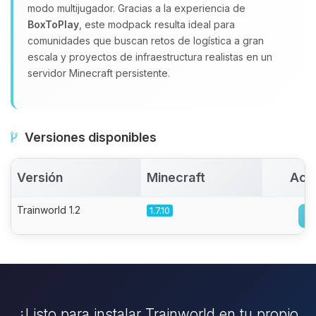
modo multijugador. Gracias a la experiencia de
BoxToPlay
, este modpack resulta ideal para
comunidades que buscan retos de logística a gran
escala y proyectos de infraestructura realistas en un
servidor Minecraft persistente.
Versiones disponibles
Versión
Minecraft
Act
Trainworld 1.2
1.7.10
¿Listo para instalar Trainworld en tu propio