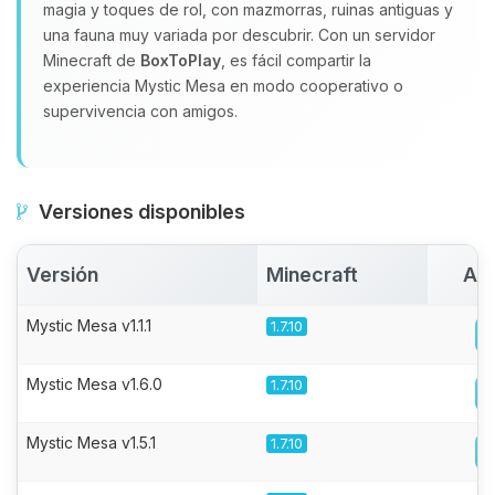
magia y toques de rol, con mazmorras, ruinas antiguas y
una fauna muy variada por descubrir. Con un servidor
Minecraft de
BoxToPlay
, es fácil compartir la
experiencia Mystic Mesa en modo cooperativo o
supervivencia con amigos.
Versiones disponibles
Versión
Minecraft
Act
Mystic Mesa v1.1.1
1.7.10
Mystic Mesa v1.6.0
1.7.10
Mystic Mesa v1.5.1
1.7.10