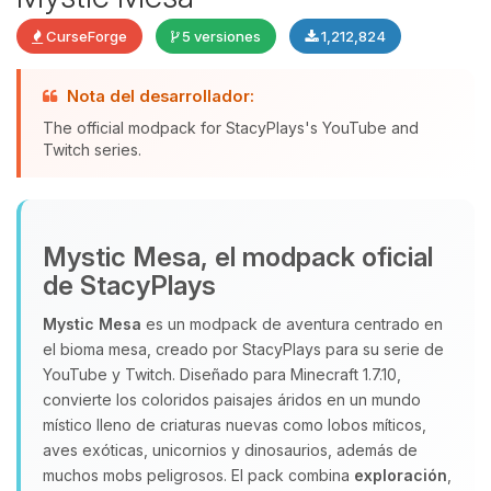
CurseForge
5 versiones
1,212,824
Nota del desarrollador:
The official modpack for StacyPlays's YouTube and
Yupi, por fin alguien con quien
Twitch series.
hablar! Soy Choupy, tu pequeno
asistente de BoxToPlay. Cuentame
que necesitas y moveré mis
pequenos circuitos para ayudarte.
Mystic Mesa, el modpack oficial
10/08/2026 12:04
de StacyPlays
Mystic Mesa
es un modpack de aventura centrado en
el bioma mesa, creado por StacyPlays para su serie de
YouTube y Twitch. Diseñado para Minecraft 1.7.10,
convierte los coloridos paisajes áridos en un mundo
místico lleno de criaturas nuevas como lobos míticos,
aves exóticas, unicornios y dinosaurios, además de
muchos mobs peligrosos. El pack combina
exploración
,