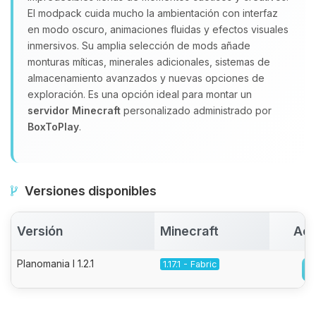
El modpack cuida mucho la ambientación con interfaz
en modo oscuro, animaciones fluidas y efectos visuales
inmersivos. Su amplia selección de mods añade
monturas míticas, minerales adicionales, sistemas de
almacenamiento avanzados y nuevas opciones de
exploración. Es una opción ideal para montar un
servidor Minecraft
personalizado administrado por
BoxToPlay
.
Versiones disponibles
Versión
Minecraft
Act
Planomania I 1.2.1
1.17.1 - Fabric