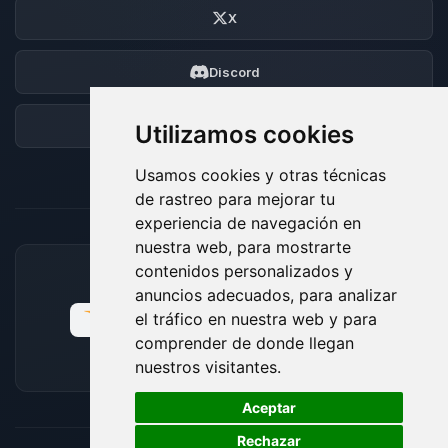
X
Discord
Foro
Utilizamos cookies
Usamos cookies y otras técnicas
de rastreo para mejorar tu
experiencia de navegación en
nuestra web, para mostrarte
contenidos personalizados y
MÉTODOS DE PAGO ACEPTADOS
anuncios adecuados, para analizar
el tráfico en nuestra web y para
comprender de donde llegan
nuestros visitantes.
🍪
Aceptar
Rechazar