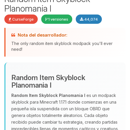
Planomania I
CurseForge
1 versiones
44,074
Yupi, por fin alguien con quien
Nota del desarrollador:
hablar! Soy Choupy, tu pequeno
asistente de BoxToPlay. Cuentame
The only random item skyblock modpack you'll ever
que necesitas y moveré mis
need!
pequenos circuitos para ayudarte.
08/08/2026 19:38
Random Item Skyblock
Planomania I
Random Item Skyblock Planomania I
es un modpack
skyblock para Minecraft 1.17.1 donde comienzas en una
pequeña isla suspendida con un bloque OBRD que
genera objetos totalmente aleatorios. Cada objeto
recibido puede cambiar tu estrategia, creando partidas
impredecibles llenas de momentos caóticos y creativos.