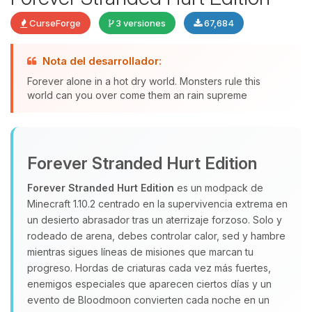
CurseForge
3 versiones
67,684
Nota del desarrollador:
Yupi, por fin alguien con quien
Forever alone in a hot dry world. Monsters rule this
hablar! Soy Choupy, tu pequeno
world can you over come them an rain supreme
asistente de BoxToPlay. Cuentame
que necesitas y moveré mis
pequenos circuitos para ayudarte.
Forever Stranded Hurt Edition
09/08/2026 16:04
Forever Stranded Hurt Edition
es un modpack de
Minecraft 1.10.2 centrado en la supervivencia extrema en
un desierto abrasador tras un aterrizaje forzoso. Solo y
rodeado de arena, debes controlar calor, sed y hambre
mientras sigues líneas de misiones que marcan tu
progreso. Hordas de criaturas cada vez más fuertes,
enemigos especiales que aparecen ciertos días y un
evento de Bloodmoon convierten cada noche en un