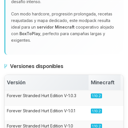
desafío intenso.
Con modo hardcore, progresión prolongada, recetas
reajustadas y mapa dedicado, este modpack resulta
ideal para un
servidor Minecraft
cooperativo alojado
con
BoxToPlay
, perfecto para campañas largas y
exigentes.
Versiones disponibles
Versión
Minecraft
A
Forever Stranded Hurt Edition V-1.0.3
1.10.2
Forever Stranded Hurt Edition V-1.0.1
1.10.2
Forever Stranded Hurt Edition V-1.0
1.10.2