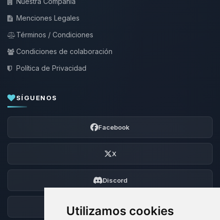
Nuestra Compañía
Menciones Legales
Términos / Condiciones
Condiciones de colaboración
Política de Privacidad
SÍGUENOS
Facebook
X
Discord
Foro
Utilizamos cookies