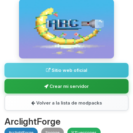
Sitio web oficial
Crear mi servidor
Volver a la lista de modpacks
ArclightForge
ArclightForge
Sponge
11 versiones