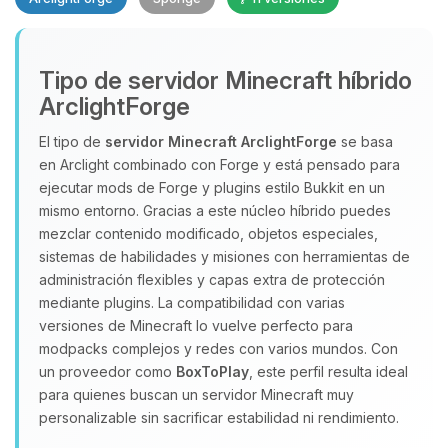
Tipo de servidor Minecraft híbrido
ArclightForge
El tipo de
servidor Minecraft
ArclightForge
se basa
en Arclight combinado con Forge y está pensado para
Yupi, por fin alguien con quien
ejecutar mods de Forge y plugins estilo Bukkit en un
hablar! Soy Choupy, tu pequeno
mismo entorno. Gracias a este núcleo híbrido puedes
asistente de BoxToPlay. Cuentame
mezclar contenido modificado, objetos especiales,
que necesitas y moveré mis
sistemas de habilidades y misiones con herramientas de
pequenos circuitos para ayudarte.
administración flexibles y capas extra de protección
07/08/2026 20:07
mediante plugins. La compatibilidad con varias
versiones de Minecraft lo vuelve perfecto para
modpacks complejos y redes con varios mundos. Con
un proveedor como
BoxToPlay
, este perfil resulta ideal
para quienes buscan un servidor Minecraft muy
personalizable sin sacrificar estabilidad ni rendimiento.