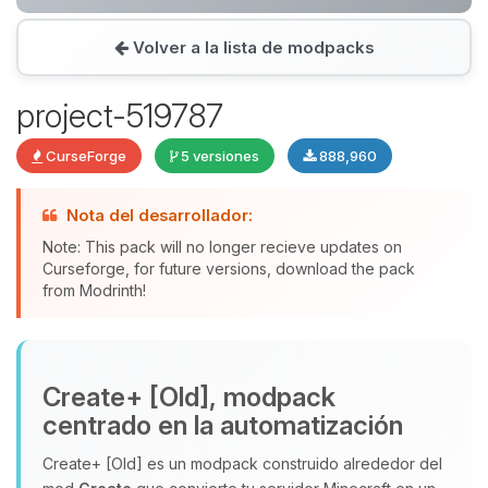
Volver a la lista de modpacks
Yupi, por fin alguien con quien
hablar! Soy Choupy, tu pequeno
project-519787
asistente de BoxToPlay. Cuentame
que necesitas y moveré mis
CurseForge
5 versiones
888,960
pequenos circuitos para ayudarte.
07/08/2026 22:11
Nota del desarrollador:
Note: This pack will no longer recieve updates on
Curseforge, for future versions, download the pack
from Modrinth!
Create+ [Old], modpack
centrado en la automatización
Create+ [Old] es un modpack construido alrededor del