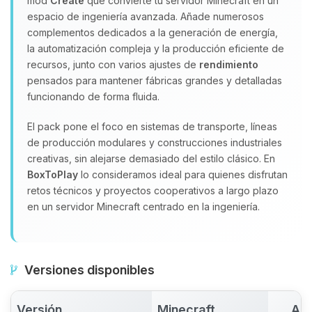
mod
Create
que convierte tu servidor Minecraft en un
espacio de ingeniería avanzada. Añade numerosos
complementos dedicados a la generación de energía,
la automatización compleja y la producción eficiente de
recursos, junto con varios ajustes de
rendimiento
pensados para mantener fábricas grandes y detalladas
funcionando de forma fluida.
El pack pone el foco en sistemas de transporte, líneas
de producción modulares y construcciones industriales
creativas, sin alejarse demasiado del estilo clásico. En
BoxToPlay
lo consideramos ideal para quienes disfrutan
retos técnicos y proyectos cooperativos a largo plazo
en un servidor Minecraft centrado en la ingeniería.
Versiones disponibles
Versión
Minecraft
Act