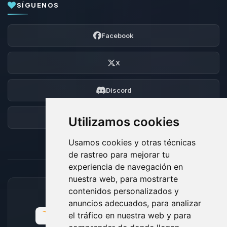
SÍGUENOS
Facebook
X
Discord
Foro
Utilizamos cookies
Usamos cookies y otras técnicas
de rastreo para mejorar tu
experiencia de navegación en
nuestra web, para mostrarte
contenidos personalizados y
MÉTODOS DE PAGO ACEPTADOS
anuncios adecuados, para analizar
el tráfico en nuestra web y para