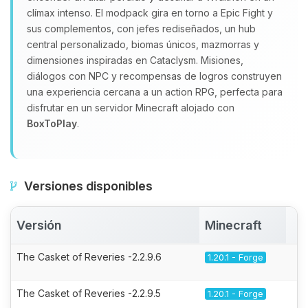
clímax intenso. El modpack gira en torno a Epic Fight y
sus complementos, con jefes rediseñados, un hub
central personalizado, biomas únicos, mazmorras y
dimensiones inspiradas en Cataclysm. Misiones,
diálogos con NPC y recompensas de logros construyen
una experiencia cercana a un action RPG, perfecta para
disfrutar en un servidor Minecraft alojado con
BoxToPlay
.
Versiones disponibles
Versión
Minecraft
A
The Casket of Reveries -2.2.9.6
1.20.1 - Forge
The Casket of Reveries -2.2.9.5
1.20.1 - Forge