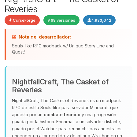
Reveries
CurseForge
68 versiones
1,933,042
Nota del desarrollador:
Souls-like RPG modpack w/ Unique Story Line and
Quest!
Yupi, por fin alguien con quien
hablar! Soy Choupy, tu pequeno
NightfallCraft, The Casket of
asistente de BoxToPlay. Cuentame
Reveries
que necesitas y moveré mis
pequenos circuitos para ayudarte.
NightfallCraft, The Casket of Reveries es un modpack
RPG de estilo Souls‑like para servidor Minecraft que
07/08/2026 07:06
apuesta por un
combate técnico
y una progresión
guiada por la historia. Encarnas a un salvador distante,
guiado por el Watcher para reunir chispas ancestrales,
encender un altar perdido y desafiar a Wraithon en un