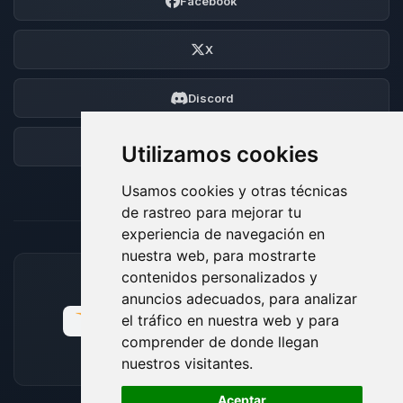
Facebook
X
Discord
Foro
Utilizamos cookies
Usamos cookies y otras técnicas
de rastreo para mejorar tu
experiencia de navegación en
nuestra web, para mostrarte
contenidos personalizados y
MÉTODOS DE PAGO ACEPTADOS
anuncios adecuados, para analizar
el tráfico en nuestra web y para
comprender de donde llegan
nuestros visitantes.
🍪
Aceptar