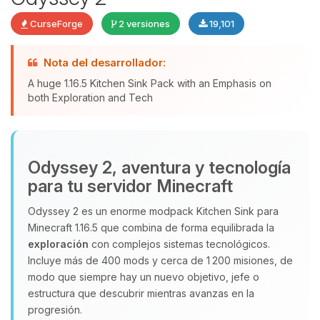
CurseForge
2 versiones
19,101
Nota del desarrollador:
Yupi, por fin alguien con quien
A huge 1.16.5 Kitchen Sink Pack with an Emphasis on
hablar! Soy Choupy, tu pequeno
both Exploration and Tech
asistente de BoxToPlay. Cuentame
que necesitas y moveré mis
pequenos circuitos para ayudarte.
Odyssey 2, aventura y tecnología
09/08/2026 15:11
para tu servidor Minecraft
Odyssey 2 es un enorme modpack Kitchen Sink para
Minecraft 1.16.5 que combina de forma equilibrada la
exploración
con complejos sistemas tecnológicos.
Incluye más de 400 mods y cerca de 1 200 misiones, de
modo que siempre hay un nuevo objetivo, jefe o
estructura que descubrir mientras avanzas en la
progresión.