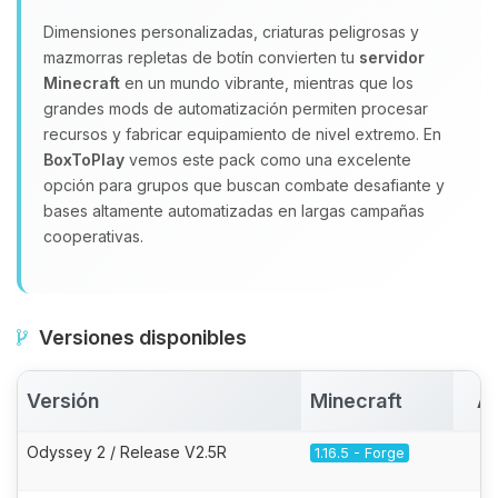
Dimensiones personalizadas, criaturas peligrosas y
mazmorras repletas de botín convierten tu
servidor
Minecraft
en un mundo vibrante, mientras que los
grandes mods de automatización permiten procesar
recursos y fabricar equipamiento de nivel extremo. En
BoxToPlay
vemos este pack como una excelente
opción para grupos que buscan combate desafiante y
bases altamente automatizadas en largas campañas
cooperativas.
Versiones disponibles
Versión
Minecraft
Ac
Odyssey 2 / Release V2.5R
1.16.5 - Forge