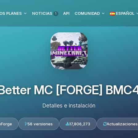
OS PLANES
NOTICIAS
API
COMUNIDAD
ESPAÑOL
1
Better MC [FORGE] BMC
Detalles e instalación
eForge
56 versiones
17,806,273
Actualizaciones