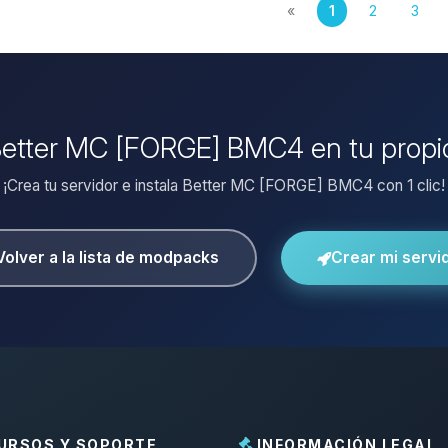
«
1
2
3
 Better MC [FORGE] BMC4 en tu propi
¡Crea tu servidor e instala Better MC [FORGE] BMC4 con 1 clic!
Volver a la lista de modpacks
Crear mi servi
URSOS Y SOPORTE
INFORMACIÓN LEGAL