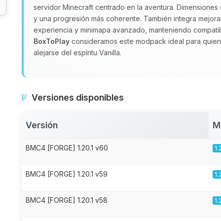
servidor Minecraft centrado en la aventura. Dimensiones
y una progresión más coherente. También integra mejo
experiencia y minimapa avanzado, manteniendo compatibi
BoxToPlay
consideramos este modpack ideal para quien
alejarse del espíritu Vanilla.
Versiones disponibles
Versión
M
BMC4 [FORGE] 1.20.1 v60
1.
BMC4 [FORGE] 1.20.1 v59
1.
BMC4 [FORGE] 1.20.1 v58
1.