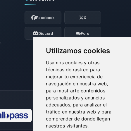
Yupi, por fin alguien con quien hablar!
Soy Choupy, tu pequeno asistente de
Facebook
X
BoxToPlay. Cuentame que necesitas y
moveré mis pequenos circuitos para
ayudarte.
Discord
Foro
07/08/2026 20:37
n
Utilizamos cookies
Usamos cookies y otras
técnicas de rastreo para
mejorar tu experiencia de
navegación en nuestra web,
para mostrarte contenidos
personalizados y anuncios
adecuados, para analizar el
tráfico en nuestra web y para
comprender de donde llegan
🍪
nuestros visitantes.