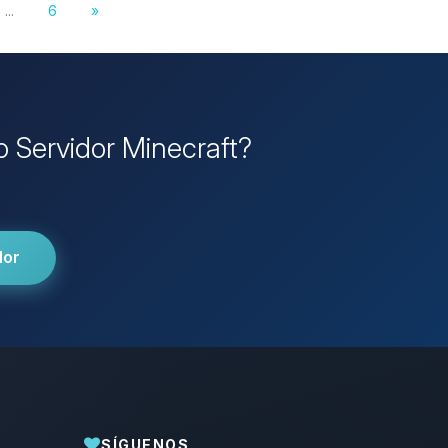
...
6
»
o Servidor Minecraft?
dor
SÍGUENOS