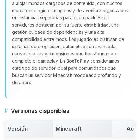
Yupi, por fin alguien con quien
a alojar mundos cargados de contenido, con muchos
hablar! Soy Choupy, tu pequeno
mods tecnológicos, mágicos y de aventura organizados
asistente de BoxToPlay. Cuentame
en instancias separadas para cada pack. Estos
que necesitas y moveré mis
servidores destacan por su fuerte
estabilidad
, una
pequenos circuitos para ayudarte.
gestión cuidada de dependencias y una alta
06/08/2026 22:55
compatibilidad entre mods. Los jugadores disfrutan de
sistemas de progresión, automatización avanzada,
nuevos biomas y dimensiones que transforman por
completo el gameplay. En
BoxToPlay
consideramos
este tipo de servidor ideal para comunidades que
buscan un servidor Minecraft moddeado profundo y
duradero.
Versiones disponibles
Versión
Minecraft
Acti