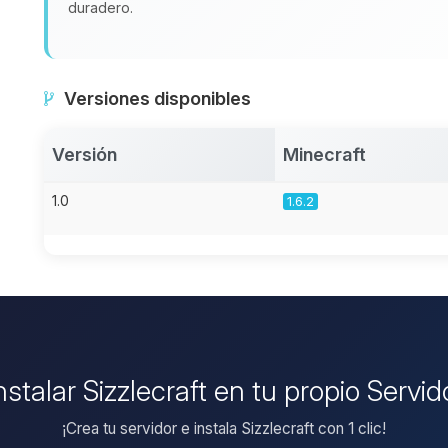
duradero.
Versiones disponibles
Versión
Minecraft
1.0
1.6.2
nstalar Sizzlecraft en tu propio Servi
¡Crea tu servidor e instala Sizzlecraft con 1 clic!