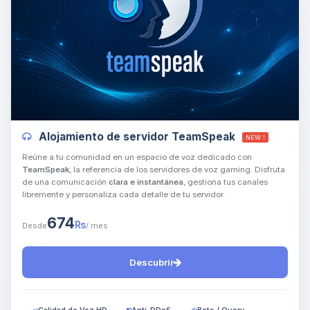
Yupi, por fin alguien con quien
hablar! Soy Choupy, tu pequeno
asistente de BoxToPlay. Cuentame
Alojamiento de servidor TeamSpeak
NEW !
que necesitas y moveré mis
pequenos circuitos para ayudarte.
Reúne a tu comunidad en un espacio de voz dedicado con
TeamSpeak
, la referencia de los servidores de voz gaming. Disfruta
07/08/2026 07:11
de una comunicación
clara e instantánea
, gestiona tus canales
libremente y personaliza cada detalle de tu servidor.
674
₨
Desde
/ mes
Descubrir