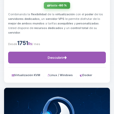
Hasta
-60 %
Combinando la
flexibilidad
de la
virtualización
con el
poder
de los
servidores dedicados
, un
servidor VPS
le permite disfrutar de lo
mejor de ambos mundos
a tarifas
asequibles
y
personalizadas
.
Usted dispone de
recursos dedicados
y un
control total
de su
servidor
.
1751
₨
Desde
/ mes
Descubrir
Virtualización KVM
Linux / Windows
Docker