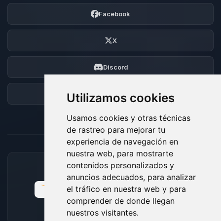
Facebook
X
Discord
Foro
Utilizamos cookies
Usamos cookies y otras técnicas
de rastreo para mejorar tu
experiencia de navegación en
nuestra web, para mostrarte
contenidos personalizados y
MÉTODOS DE PAGO ACEPTADOS
anuncios adecuados, para analizar
el tráfico en nuestra web y para
comprender de donde llegan
nuestros visitantes.