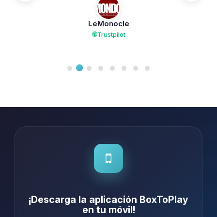
que sea por mucho tiempo! 😋🤌
LeMonocle
Trustpilot
¡Descarga la aplicación BoxToPlay
en tu móvil!