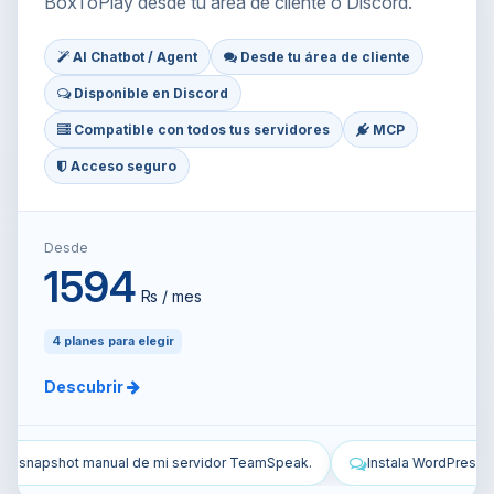
BoxToPlay desde tu área de cliente o Discord.
AI Chatbot / Agent
Desde tu área de cliente
Disponible en Discord
Compatible con todos tus servidores
MCP
Acceso seguro
Desde
1594
₨ / mes
4 planes para elegir
Descubrir
peak.
Instala WordPress en mi VPS y configúralo.
Protege mi