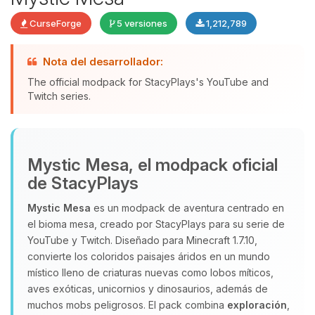
CurseForge
5 versiones
1,212,789
Nota del desarrollador:
The official modpack for StacyPlays's YouTube and
Yupi, por fin alguien con quien
Twitch series.
hablar! Soy Choupy, tu pequeno
asistente de BoxToPlay. Cuentame
que necesitas y moveré mis
pequenos circuitos para ayudarte.
Mystic Mesa, el modpack oficial
07/08/2026 12:07
de StacyPlays
Mystic Mesa
es un modpack de aventura centrado en
el bioma mesa, creado por StacyPlays para su serie de
YouTube y Twitch. Diseñado para Minecraft 1.7.10,
convierte los coloridos paisajes áridos en un mundo
místico lleno de criaturas nuevas como lobos míticos,
aves exóticas, unicornios y dinosaurios, además de
muchos mobs peligrosos. El pack combina
exploración
,