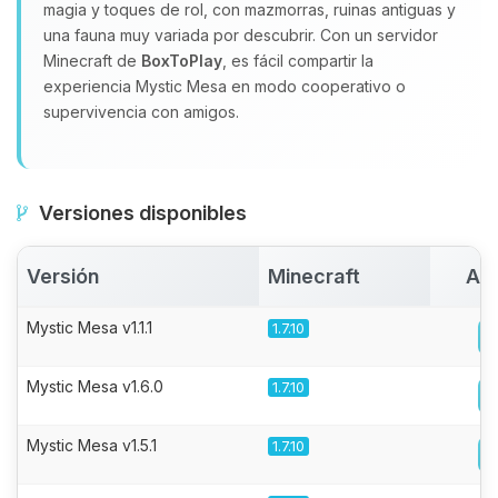
magia y toques de rol, con mazmorras, ruinas antiguas y
una fauna muy variada por descubrir. Con un servidor
Minecraft de
BoxToPlay
, es fácil compartir la
experiencia Mystic Mesa en modo cooperativo o
supervivencia con amigos.
Versiones disponibles
Versión
Minecraft
Act
Mystic Mesa v1.1.1
1.7.10
Mystic Mesa v1.6.0
1.7.10
Mystic Mesa v1.5.1
1.7.10