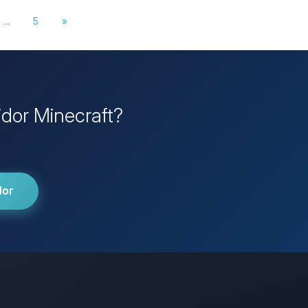
...
5
»
idor Minecraft?
dor