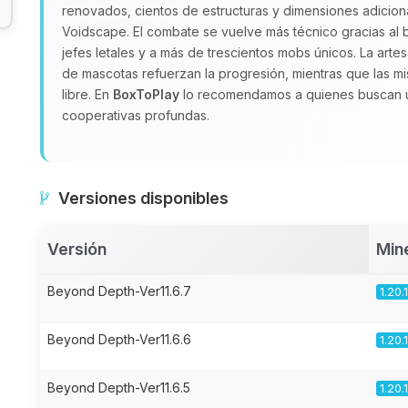
renovados, cientos de estructuras y dimensiones adici
Voidscape. El combate se vuelve más técnico gracias al b
jefes letales y a más de trescientos mobs únicos. La arte
de mascotas refuerzan la progresión, mientras que las mis
libre. En
BoxToPlay
lo recomendamos a quienes buscan un
cooperativas profundas.
Versiones disponibles
Versión
Min
Beyond Depth-Ver11.6.7
1.20.
Beyond Depth-Ver11.6.6
1.20.
Beyond Depth-Ver11.6.5
1.20.