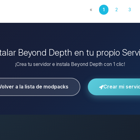
«
1
2
3
stalar Beyond Depth en tu propio Serv
¡Crea tu servidor e instala Beyond Depth con 1 clic!
Volver a la lista de modpacks
Crear mi servi