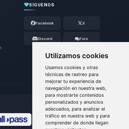
SÍGUENOS
Yupi, por fin alguien con quien hablar!
Soy Choupy, tu pequeno asistente de
Facebook
X
BoxToPlay. Cuentame que necesitas y
moveré mis pequenos circuitos para
ayudarte.
Discord
Foro
07/08/2026 04:58
n
Utilizamos cookies
Usamos cookies y otras
técnicas de rastreo para
mejorar tu experiencia de
navegación en nuestra web,
para mostrarte contenidos
personalizados y anuncios
adecuados, para analizar el
tráfico en nuestra web y para
comprender de donde llegan