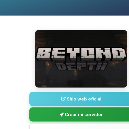
Sitio web oficial
Crear mi servidor