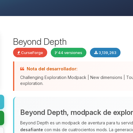
Beyond Depth
CurseForge
44 versiones
3,139,263
Nota del desarrollador:
Challenging Exploration Modpack | New dimensions | To
exploration.
Beyond Depth, modpack de explor
Beyond Depth es un modpack de aventura para tu servid
desafiante
con más de cuatrocientos mods. La generac