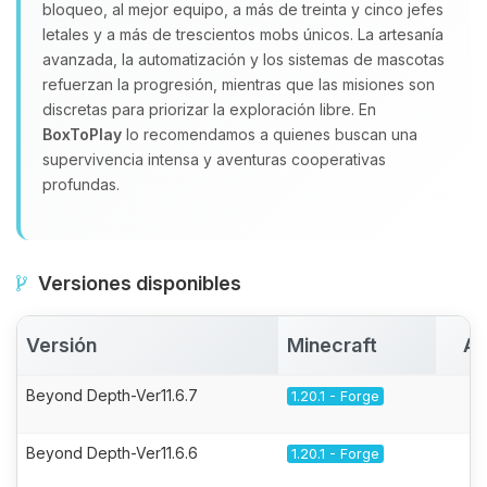
bloqueo, al mejor equipo, a más de treinta y cinco jefes
letales y a más de trescientos mobs únicos. La artesanía
avanzada, la automatización y los sistemas de mascotas
refuerzan la progresión, mientras que las misiones son
discretas para priorizar la exploración libre. En
BoxToPlay
lo recomendamos a quienes buscan una
supervivencia intensa y aventuras cooperativas
profundas.
Versiones disponibles
Versión
Minecraft
Ac
Beyond Depth-Ver11.6.7
1.20.1 - Forge
Beyond Depth-Ver11.6.6
1.20.1 - Forge