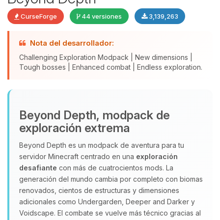
CurseForge
44 versiones
3,139,263
Nota del desarrollador:
Challenging Exploration Modpack | New dimensions |
Tough bosses | Enhanced combat | Endless exploration.
Yupi, por fin alguien con quien
Beyond Depth, modpack de
hablar! Soy Choupy, tu pequeno
exploración extrema
asistente de BoxToPlay. Cuentame
que necesitas y moveré mis
Beyond Depth es un modpack de aventura para tu
pequenos circuitos para ayudarte.
servidor Minecraft centrado en una
exploración
08/08/2026 18:40
desafiante
con más de cuatrocientos mods. La
generación del mundo cambia por completo con biomas
renovados, cientos de estructuras y dimensiones
adicionales como Undergarden, Deeper and Darker y
Voidscape. El combate se vuelve más técnico gracias al