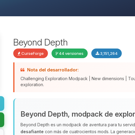
Beyond Depth
CurseForge
44 versiones
3,151,264
Nota del desarrollador:
Challenging Exploration Modpack | New dimensions | To
exploration.
Beyond Depth, modpack de explor
Beyond Depth es un modpack de aventura para tu servid
desafiante
con más de cuatrocientos mods. La generac