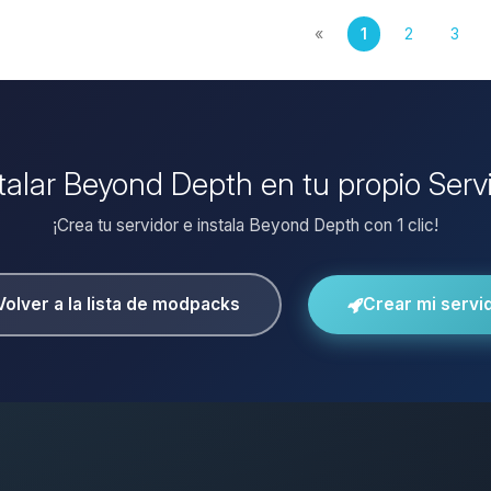
«
1
2
3
stalar Beyond Depth en tu propio Serv
¡Crea tu servidor e instala Beyond Depth con 1 clic!
Volver a la lista de modpacks
Crear mi servi