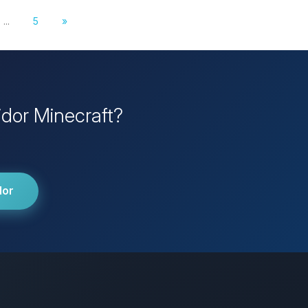
...
5
»
idor Minecraft?
dor