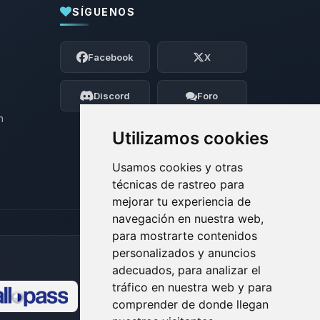
SÍGUENOS
Yupi, por fin alguien con quien hablar!
Soy Choupy, tu pequeno asistente de
Facebook
X
BoxToPlay. Cuentame que necesitas y
moveré mis pequenos circuitos para
ayudarte.
Discord
Foro
09/08/2026 12:55
n
Utilizamos cookies
Usamos cookies y otras
técnicas de rastreo para
mejorar tu experiencia de
navegación en nuestra web,
para mostrarte contenidos
personalizados y anuncios
adecuados, para analizar el
tráfico en nuestra web y para
comprender de donde llegan