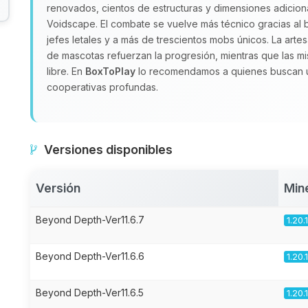
renovados, cientos de estructuras y dimensiones adici
Voidscape. El combate se vuelve más técnico gracias al b
jefes letales y a más de trescientos mobs únicos. La arte
de mascotas refuerzan la progresión, mientras que las mis
libre. En
BoxToPlay
lo recomendamos a quienes buscan un
cooperativas profundas.
Versiones disponibles
Versión
Min
Beyond Depth-Ver11.6.7
1.20.
Beyond Depth-Ver11.6.6
1.20.
Beyond Depth-Ver11.6.5
1.20.