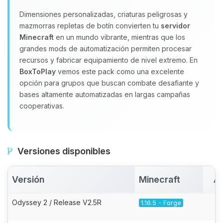
Dimensiones personalizadas, criaturas peligrosas y
mazmorras repletas de botín convierten tu
servidor
Minecraft
en un mundo vibrante, mientras que los
grandes mods de automatización permiten procesar
recursos y fabricar equipamiento de nivel extremo. En
BoxToPlay
vemos este pack como una excelente
opción para grupos que buscan combate desafiante y
bases altamente automatizadas en largas campañas
cooperativas.
Versiones disponibles
Versión
Minecraft
Ac
Odyssey 2 / Release V2.5R
1.16.5 - Forge