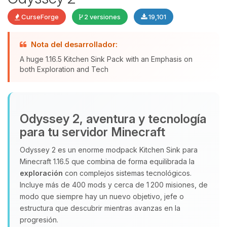
CurseForge
2 versiones
19,101
Nota del desarrollador:
Yupi, por fin alguien con quien
A huge 1.16.5 Kitchen Sink Pack with an Emphasis on
hablar! Soy Choupy, tu pequeno
both Exploration and Tech
asistente de BoxToPlay. Cuentame
que necesitas y moveré mis
pequenos circuitos para ayudarte.
Odyssey 2, aventura y tecnología
10/08/2026 16:34
para tu servidor Minecraft
Odyssey 2 es un enorme modpack Kitchen Sink para
Minecraft 1.16.5 que combina de forma equilibrada la
exploración
con complejos sistemas tecnológicos.
Incluye más de 400 mods y cerca de 1 200 misiones, de
modo que siempre hay un nuevo objetivo, jefe o
estructura que descubrir mientras avanzas en la
progresión.