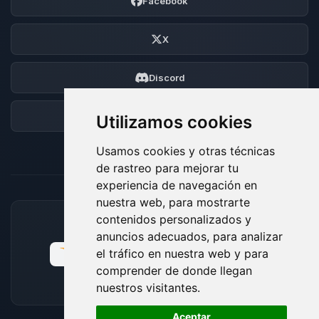
Facebook
X
Discord
Foro
Utilizamos cookies
Usamos cookies y otras técnicas
de rastreo para mejorar tu
experiencia de navegación en
nuestra web, para mostrarte
contenidos personalizados y
MÉTODOS DE PAGO ACEPTADOS
anuncios adecuados, para analizar
el tráfico en nuestra web y para
comprender de donde llegan
nuestros visitantes.
🍪
Aceptar