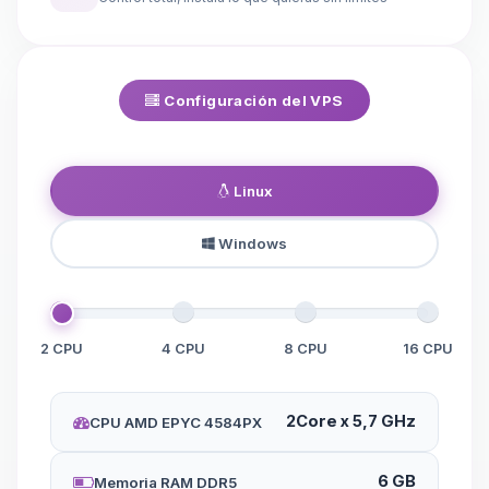
Configuración del VPS
Linux
Windows
2 CPU
4 CPU
8 CPU
16 CPU
2Core x 5,7 GHz
CPU AMD EPYC 4584PX
6 GB
Memoria RAM DDR5