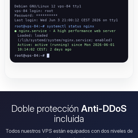
Debian GNU/Linux 12 vps-84 tty1
vps-84 login: root
Password: **********
Last login: Wed Jun 3 21:00:12 CEST 2026 on tty1
root@vps-84:~# systemctl status nginx
● nginx.service - A high performance web server
Loaded: loaded
(/lib/systemd/system/nginx.service; enabled)
Active: active (running) since Mon 2026-06-01
10:14:02 CEST; 2 days ago
root@vps-84:~#
Doble protección
Anti-DDoS
incluida
Todos nuestros VPS están equipados con dos niveles de