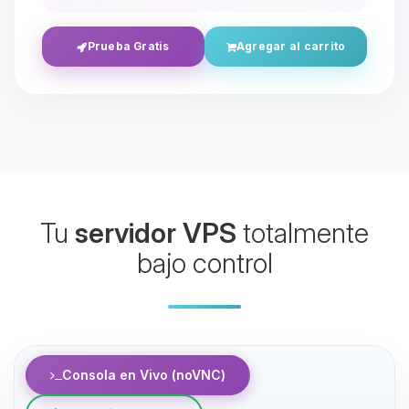
Prueba Gratis
Agregar al carrito
Yupi, por fin alguien con quien
Tu
servidor VPS
totalmente
hablar! Soy Choupy, tu pequeno
asistente de BoxToPlay. Cuentame
bajo control
que necesitas y moveré mis
pequenos circuitos para ayudarte.
06/08/2026 23:16
Consola en Vivo (noVNC)