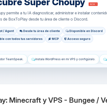
cubre Super Choupy
NEW !
y permite a tu IA diagnosticar, administrar e instalar contenid
os de BoxToPlay desde tu área de cliente o Discord.
t / Agent
Desde tu área de cliente
Disponible en Discord
le con todos tus servidores
MCP
Acceso seguro
ress en mi VPS y configúralo.
Protege mi VPS: cortafuegos, actualiz
ay: Minecraft y VPS - Bungee / 