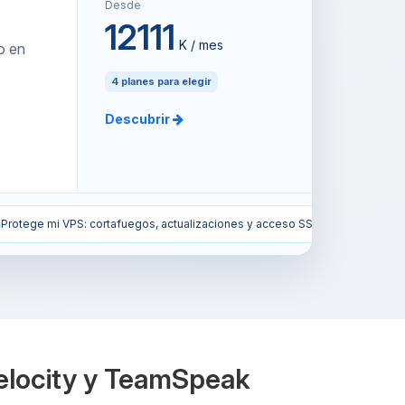
Desde
12111
K / mes
o en
4 planes para elegir
Descubrir
aciones y acceso SSH.
Instala el modpack All the Mods 10 en mi ser
Velocity y TeamSpeak