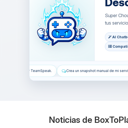
Des
Super Choup
tus servici
AI Chatbo
Compatib
Crea un snapshot manual de mi servidor TeamSpeak.
Instala WordP
Noticias de BoxToPl