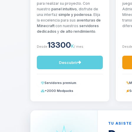
para realizar su proyecto. Con
jueg
nuestro
panel intuitivo
, disfrute de
Admin
una interfaz
simple y poderosa
. Elija
Minec
la excelencia para sus
aventuras de
trans
Minecraft
con nuestros
servidores
difer
dedicados
y
de alto rendimiento
.
13300
K
Desde
/ mes
Desd
Descubrir
Servidores premium
M
+2000 Modpacks
S
TU ASISTE