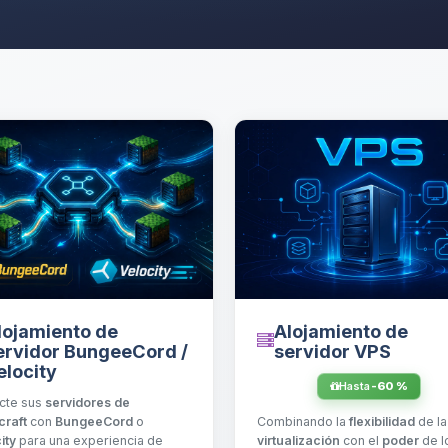
Alojamiento de
lojamiento de
servidor VPS
ervidor BungeeCord /
elocity
Hasta
-60 %
cte sus
servidores de
Combinando la
flexibilidad
de la
craft
con
BungeeCord
o
virtualización
con el
poder
de l
ity
para una experiencia de