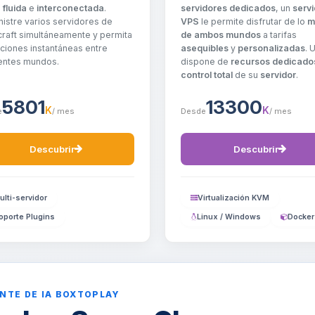
servidores dedicados
, un
servi
o
fluida
e
interconectada
.
VPS
le permite disfrutar de lo
m
istre varios servidores de
de ambos mundos
a tarifas
raft simultáneamente y permita
asequibles
y
personalizadas
. 
iciones instantáneas entre
dispone de
recursos dedicado
entes mundos.
control total
de su
servidor
.
5801
13300
K
K
e
/ mes
Desde
/ mes
Descubrir
Descubrir
ulti-servidor
Virtualización KVM
oporte Plugins
Linux / Windows
Docker
NTE DE IA BOXTOPLAY