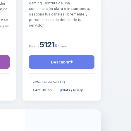
gaming. Disfruta de una
dor
comunicación
clara e instantánea
,
ejor
gestiona tus canales libremente y
personaliza cada detalle de tu
Usted
servidor.
s
y un
5121
K
Desde
/ mes
Descubrir
Calidad de Voz HD
Anti-DDoS
Bots / Query