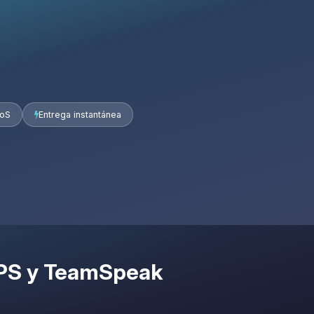
DoS
Entrega instantánea
VPS y TeamSpeak