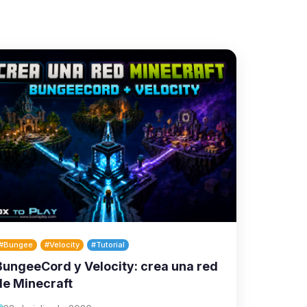
#Bungee
#Velocity
#Tutorial
BungeeCord y Velocity: crea una red
de Minecraft