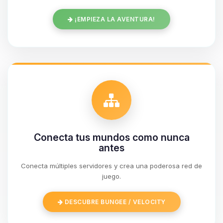
¡EMPIEZA LA AVENTURA!
Conecta tus mundos como nunca
antes
Conecta múltiples servidores y crea una poderosa red de
Yupi, por fin alguien con quien
juego.
hablar! Soy Choupy, tu pequeno
asistente de BoxToPlay. Cuentame
DESCUBRE BUNGEE / VELOCITY
que necesitas y moveré mis
pequenos circuitos para ayudarte.