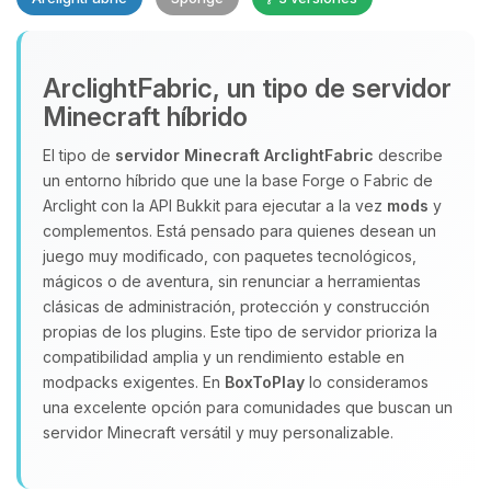
Yupi, por fin alguien con quien
ArclightFabric, un tipo de servidor
hablar! Soy Choupy, tu pequeno
Minecraft híbrido
asistente de BoxToPlay. Cuentame
que necesitas y moveré mis
El tipo de
servidor Minecraft
ArclightFabric
describe
pequenos circuitos para ayudarte.
un entorno híbrido que une la base Forge o Fabric de
07/08/2026 06:25
Arclight con la API Bukkit para ejecutar a la vez
mods
y
complementos. Está pensado para quienes desean un
juego muy modificado, con paquetes tecnológicos,
mágicos o de aventura, sin renunciar a herramientas
clásicas de administración, protección y construcción
propias de los plugins. Este tipo de servidor prioriza la
compatibilidad amplia y un rendimiento estable en
modpacks exigentes. En
BoxToPlay
lo consideramos
una excelente opción para comunidades que buscan un
servidor Minecraft versátil y muy personalizable.