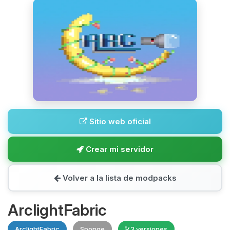
Sitio web oficial
Crear mi servidor
Volver a la lista de modpacks
ArclightFabric
ArclightFabric
Sponge
3 versiones