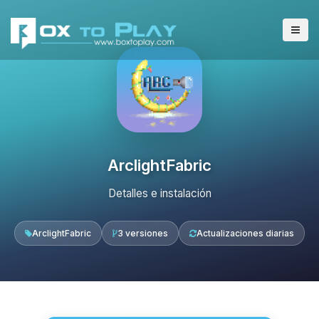
ArclightFabric
Detalles e instalación
ArclightFabric
3 versiones
Actualizaciones diarias