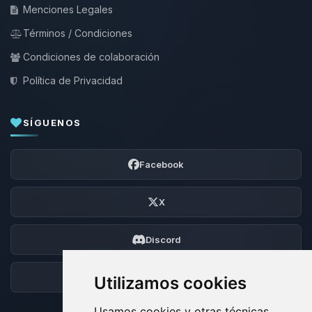
Menciones Legales
Términos / Condiciones
Condiciones de colaboración
Política de Privacidad
SÍGUENOS
Facebook
X
Discord
Foro
Utilizamos cookies
Usamos cookies y otras técnicas