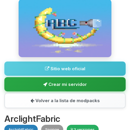
Sitio web oficial
Crear mi servidor
Volver a la lista de modpacks
ArclightFabric
ArclightFabric
Sponge
3 versiones