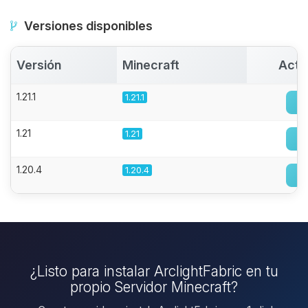
Versiones disponibles
Versión
Minecraft
Acti
1.21.1
1.21.1
1.21
1.21
1.20.4
1.20.4
¿Listo para instalar ArclightFabric en tu
propio Servidor Minecraft?