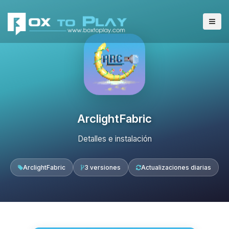
ArclightFabric
Detalles e instalación
ArclightFabric
3 versiones
Actualizaciones diarias