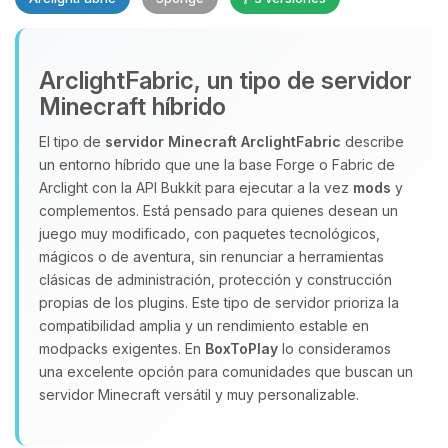
Yupi, por fin alguien con quien
ArclightFabric, un tipo de servidor
hablar! Soy Choupy, tu pequeno
Minecraft híbrido
asistente de BoxToPlay. Cuentame
que necesitas y moveré mis
El tipo de
servidor Minecraft
ArclightFabric
describe
pequenos circuitos para ayudarte.
un entorno híbrido que une la base Forge o Fabric de
06/08/2026 03:32
Arclight con la API Bukkit para ejecutar a la vez
mods
y
complementos. Está pensado para quienes desean un
juego muy modificado, con paquetes tecnológicos,
mágicos o de aventura, sin renunciar a herramientas
clásicas de administración, protección y construcción
propias de los plugins. Este tipo de servidor prioriza la
compatibilidad amplia y un rendimiento estable en
modpacks exigentes. En
BoxToPlay
lo consideramos
una excelente opción para comunidades que buscan un
servidor Minecraft versátil y muy personalizable.