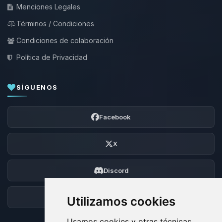
Menciones Legales
Términos / Condiciones
Condiciones de colaboración
Política de Privacidad
SÍGUENOS
Facebook
X
Discord
Foro
Utilizamos cookies
Usamos cookies y otras técnicas