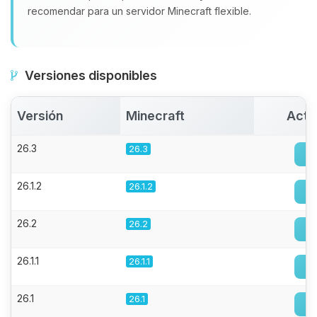
recomendar para un servidor Minecraft flexible.
Versiones disponibles
Versión
Minecraft
Acti
26.3
26.3
26.1.2
26.1.2
26.2
26.2
26.1.1
26.1.1
26.1
26.1