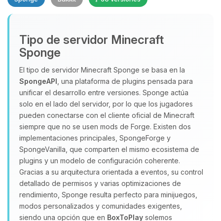
Tipo de servidor Minecraft
Sponge
El tipo de servidor Minecraft Sponge se basa en la
SpongeAPI
, una plataforma de plugins pensada para
Yupi, por fin alguien con quien
unificar el desarrollo entre versiones. Sponge actúa
hablar! Soy Choupy, tu pequeno
solo en el lado del servidor, por lo que los jugadores
asistente de BoxToPlay. Cuentame
pueden conectarse con el cliente oficial de Minecraft
que necesitas y moveré mis
siempre que no se usen mods de Forge. Existen dos
pequenos circuitos para ayudarte.
implementaciones principales, SpongeForge y
SpongeVanilla, que comparten el mismo ecosistema de
06/08/2026 03:36
plugins y un modelo de configuración coherente.
Gracias a su arquitectura orientada a eventos, su control
detallado de permisos y varias optimizaciones de
rendimiento, Sponge resulta perfecto para minijuegos,
modos personalizados y comunidades exigentes,
siendo una opción que en
BoxToPlay
solemos