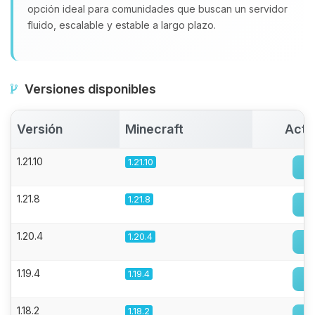
opción ideal para comunidades que buscan un servidor
fluido, escalable y estable a largo plazo.
Versiones disponibles
Versión
Minecraft
Acti
1.21.10
1.21.10
1.21.8
1.21.8
1.20.4
1.20.4
1.19.4
1.19.4
1.18.2
1.18.2