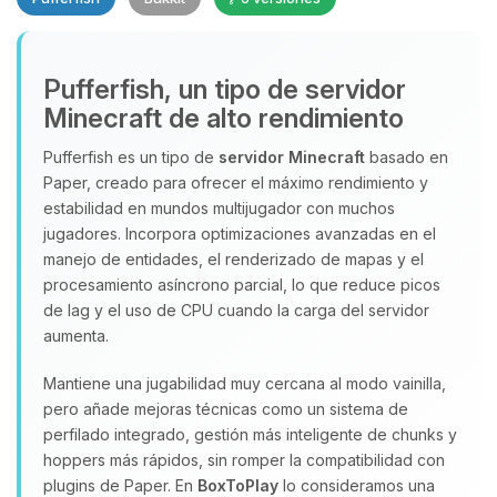
Pufferfish, un tipo de servidor
Minecraft de alto rendimiento
Yupi, por fin alguien con quien
Pufferfish es un tipo de
servidor Minecraft
basado en
hablar! Soy Choupy, tu pequeno
Paper, creado para ofrecer el máximo rendimiento y
asistente de BoxToPlay. Cuentame
que necesitas y moveré mis
estabilidad en mundos multijugador con muchos
pequenos circuitos para ayudarte.
jugadores. Incorpora optimizaciones avanzadas en el
manejo de entidades, el renderizado de mapas y el
08/08/2026 06:43
procesamiento asíncrono parcial, lo que reduce picos
de lag y el uso de CPU cuando la carga del servidor
aumenta.
Mantiene una jugabilidad muy cercana al modo vainilla,
pero añade mejoras técnicas como un sistema de
perfilado integrado, gestión más inteligente de chunks y
hoppers más rápidos, sin romper la compatibilidad con
plugins de Paper. En
BoxToPlay
lo consideramos una