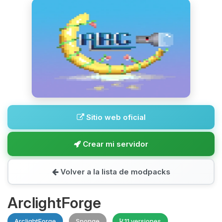
Sitio web oficial
Crear mi servidor
Volver a la lista de modpacks
ArclightForge
ArclightForge
Sponge
11 versiones