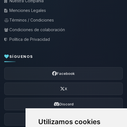
Nuestra Compañía
Menciones Legales
Términos / Condiciones
Condiciones de colaboración
Política de Privacidad
SÍGUENOS
Facebook
X
Discord
Foro
Utilizamos cookies