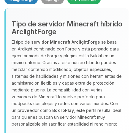
Tipo de servidor Minecraft híbrido
ArclightForge
El tipo de
servidor Minecraft
ArclightForge
se basa
en Arclight combinado con Forge y está pensado para
Yupi, por fin alguien con quien
ejecutar mods de Forge y plugins estilo Bukkit en un
hablar! Soy Choupy, tu pequeno
mismo entorno. Gracias a este núcleo híbrido puedes
asistente de BoxToPlay. Cuentame
mezclar contenido modificado, objetos especiales,
que necesitas y moveré mis
sistemas de habilidades y misiones con herramientas de
pequenos circuitos para ayudarte.
administración flexibles y capas extra de protección
09/08/2026 13:02
mediante plugins. La compatibilidad con varias
versiones de Minecraft lo vuelve perfecto para
modpacks complejos y redes con varios mundos. Con
un proveedor como
BoxToPlay
, este perfil resulta ideal
para quienes buscan un servidor Minecraft muy
personalizable sin sacrificar estabilidad ni rendimiento.