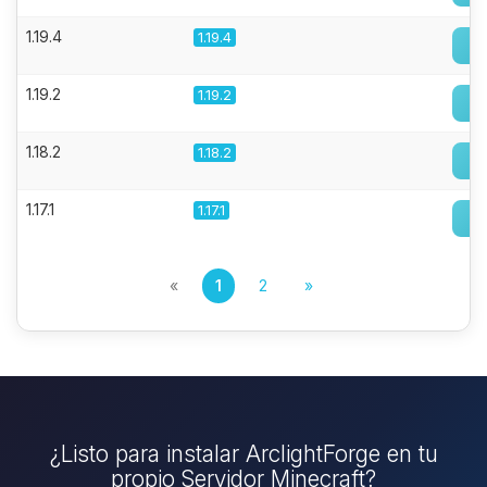
1.19.4
1.19.4
1.19.2
1.19.2
1.18.2
1.18.2
1.17.1
1.17.1
«
1
2
»
¿Listo para instalar ArclightForge en tu
propio Servidor Minecraft?