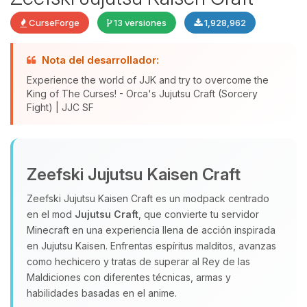
CurseForge
13 versiones
1,928,962
Nota del desarrollador:
Experience the world of JJK and try to overcome the
King of The Curses! - Orca's Jujutsu Craft (Sorcery
Fight) | JJC SF
Yupi, por fin alguien con quien
hablar! Soy Choupy, tu pequeno
Zeefski Jujutsu Kaisen Craft
asistente de BoxToPlay. Cuentame
Zeefski Jujutsu Kaisen Craft es un modpack centrado
que necesitas y moveré mis
en el mod
Jujutsu Craft
, que convierte tu servidor
pequenos circuitos para ayudarte.
Minecraft en una experiencia llena de acción inspirada
08/08/2026 16:49
en Jujutsu Kaisen. Enfrentas espíritus malditos, avanzas
como hechicero y tratas de superar al Rey de las
Maldiciones con diferentes técnicas, armas y
habilidades basadas en el anime.