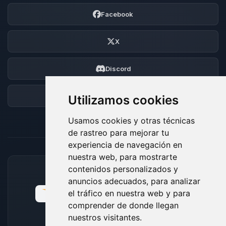
Facebook
X
Discord
Foro
Utilizamos cookies
Usamos cookies y otras técnicas
de rastreo para mejorar tu
experiencia de navegación en
nuestra web, para mostrarte
contenidos personalizados y
MÉTODOS DE PAGO ACEPTADOS
anuncios adecuados, para analizar
el tráfico en nuestra web y para
comprender de donde llegan
nuestros visitantes.