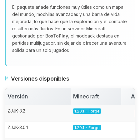
El paquete añade funciones muy útiles como un mapa
del mundo, mochilas avanzadas y una barra de vida
mejorada, lo que hace que la exploración y el combate
resulten más fluidos. En un servidor Minecraft
gestionado por
BoxToPlay
, el modpack destaca en
partidas multijugador, sin dejar de ofrecer una aventura
sólida para un solo jugador.
Versiones disponibles
Versión
Minecraft
Act
ZJJK-3.2
1.20.1 - Forge
ZJJK-3.0.1
1.20.1 - Forge