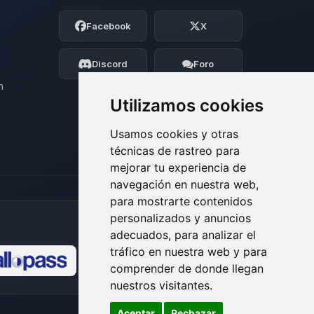
Soy Choupy, tu pequeno asistente de
Facebook
X
BoxToPlay. Cuentame que necesitas y
moveré mis pequenos circuitos para
ayudarte.
Discord
Foro
09/08/2026 05:40
n
Utilizamos cookies
Usamos cookies y otras
técnicas de rastreo para
mejorar tu experiencia de
navegación en nuestra web,
para mostrarte contenidos
personalizados y anuncios
adecuados, para analizar el
tráfico en nuestra web y para
comprender de donde llegan
🍪
nuestros visitantes.
Aceptar
Rechazar