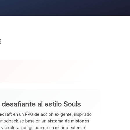
s
esafiante al estilo Souls
ecraft
en un RPG de acción exigente, inspirado
El modpack se basa en un
sistema de misiones
os y exploración guiada de un mundo extenso