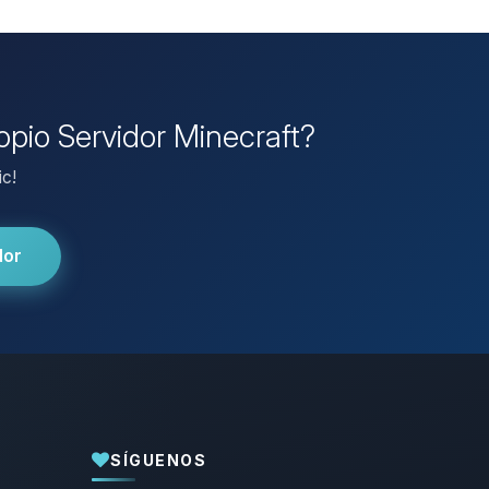
opio Servidor Minecraft?
ic!
dor
SÍGUENOS
Yupi, por fin alguien con quien hablar!