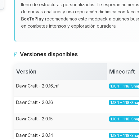
lleno de estructuras personalizadas. Te esperan numeros
de nuevas criaturas y una reputación dinámica con faccio
BoxToPlay
recomendamos este modpack a quienes busca
en combates intensos y exploración duradera.
Versiones disponibles
Versión
Minecraft
DawnCraft - 2.0.16_hf
1.18.1 - 1.18-Sn
DawnCraft - 2.0.16
1.18.1 - 1.18-Sn
DawnCraft - 2.0.15
1.18.1 - 1.18-Sn
DawnCraft - 2.0.14
1.18.1 - 1.18-Sn