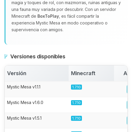
magia y toques de rol, con mazmorras, ruinas antiguas y
una fauna muy variada por descubrir. Con un servidor
Minecraft de
BoxToPlay
, es fácil compartir la
experiencia Mystic Mesa en modo cooperativo o
supervivencia con amigos.
Versiones disponibles
Versión
Minecraft
Act
Mystic Mesa v1.1.1
1.7.10
Mystic Mesa v1.6.0
1.7.10
Mystic Mesa v1.5.1
1.7.10