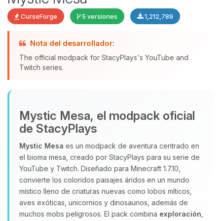
CurseForge
5 versiones
1,212,789
Nota del desarrollador:
The official modpack for StacyPlays's YouTube and
Yupi, por fin alguien con quien
Twitch series.
hablar! Soy Choupy, tu pequeno
asistente de BoxToPlay. Cuentame
que necesitas y moveré mis
pequenos circuitos para ayudarte.
Mystic Mesa, el modpack oficial
07/08/2026 15:54
de StacyPlays
Mystic Mesa
es un modpack de aventura centrado en
el bioma mesa, creado por StacyPlays para su serie de
YouTube y Twitch. Diseñado para Minecraft 1.7.10,
convierte los coloridos paisajes áridos en un mundo
místico lleno de criaturas nuevas como lobos míticos,
aves exóticas, unicornios y dinosaurios, además de
muchos mobs peligrosos. El pack combina
exploración
,