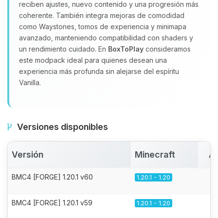
reciben ajustes, nuevo contenido y una progresión más
coherente. También integra mejoras de comodidad
como Waystones, tomos de experiencia y minimapa
avanzado, manteniendo compatibilidad con shaders y
un rendimiento cuidado. En
BoxToPlay
consideramos
este modpack ideal para quienes desean una
experiencia más profunda sin alejarse del espíritu
Vanilla.
Versiones disponibles
Versión
Minecraft
Ac
BMC4 [FORGE] 1.20.1 v60
1.20.1 - 1.20
BMC4 [FORGE] 1.20.1 v59
1.20.1 - 1.20