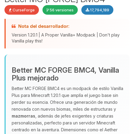
CurseForge
56 versiones
17,794,189
Nota del desarrollador:
Version 1.20.1 | A Proper Vanilla+ Modpack | Don't play
Vanilla play this!
Yupi, por fin alguien con quien
Better MC FORGE BMC4, Vanilla
hablar! Soy Choupy, tu pequeno
Plus mejorado
asistente de BoxToPlay. Cuentame
que necesitas y moveré mis
Better MC FORGE BMC4 es un modpack de estilo Vanilla
pequenos circuitos para ayudarte.
Plus para Minecraft 1.20.1 que amplía el juego base sin
perder su esencia. Ofrece una generación de mundo
06/08/2026 18:56
renovada con nuevos biomas, miles de estructuras y
mazmorras
, además de jefes exigentes y criaturas
personalizadas, perfecto para un servidor Minecraft
centrado en la aventura. Dimensiones como el Aether