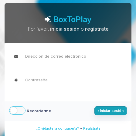
BoxToPlay
Por favor,
inicia sesión
o
regístrate
Recordarme
Iniciar sesión
-
¿Olvidaste la contraseña?
Regístrate