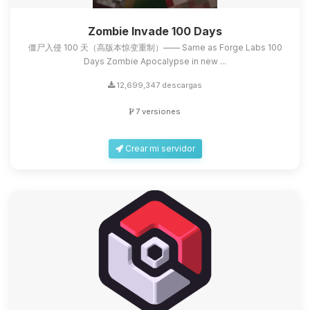
Zombie Invade 100 Days
僵尸入侵 100 天（高版本惊变重制）—— Same as Forge Labs 100
Days Zombie Apocalypse in new ...
12,699,347 descargas
7 versiones
Crear mi servidor