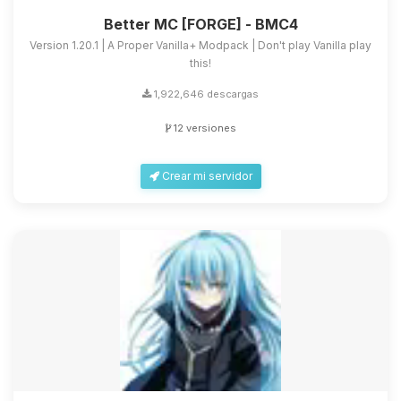
Better MC [FORGE] - BMC4
Version 1.20.1 | A Proper Vanilla+ Modpack | Don't play Vanilla play
this!
1,922,646 descargas
12 versiones
Crear mi servidor