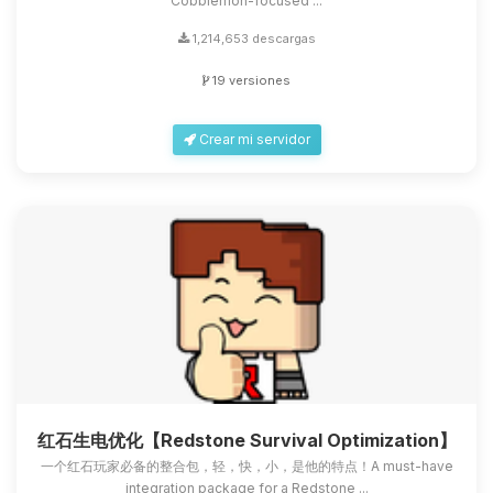
Cobblemon-focused ...
1,214,653 descargas
19 versiones
Crear mi servidor
红石生电优化【Redstone Survival Optimization】
一个红石玩家必备的整合包，轻，快，小，是他的特点！A must-have
integration package for a Redstone ...