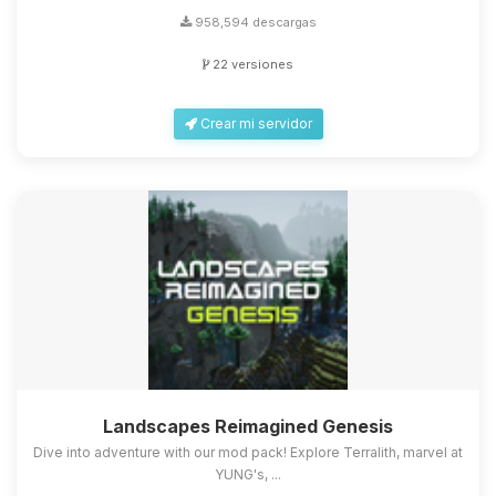
958,594 descargas
22 versiones
Crear mi servidor
Landscapes Reimagined Genesis
Dive into adventure with our mod pack! Explore Terralith, marvel at
YUNG's, ...