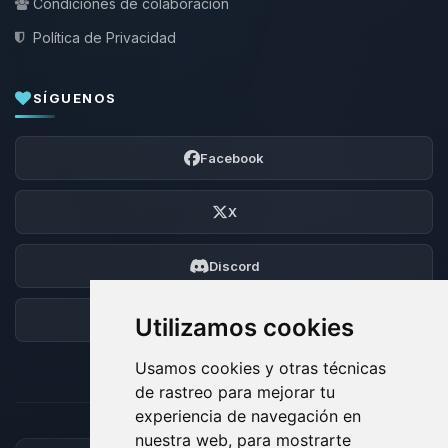
Condiciones de colaboración
Política de Privacidad
SÍGUENOS
Facebook
X
Discord
Foro
Utilizamos cookies
Usamos cookies y otras técnicas
de rastreo para mejorar tu
experiencia de navegación en
nuestra web, para mostrarte