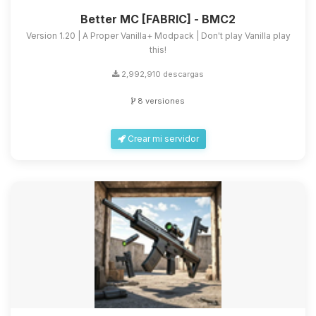
Better MC [FABRIC] - BMC2
Version 1.20 | A Proper Vanilla+ Modpack | Don't play Vanilla play
this!
2,992,910 descargas
8 versiones
Crear mi servidor
Yupi, por fin alguien con quien
hablar! Soy Choupy, tu pequeno
asistente de BoxToPlay. Cuentame