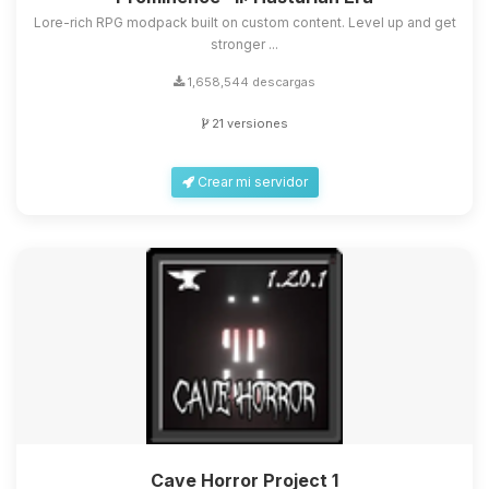
Lore-rich RPG modpack built on custom content. Level up and get
stronger ...
1,658,544 descargas
21 versiones
Crear mi servidor
Cave Horror Project 1