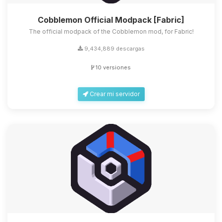
Cobblemon Official Modpack [Fabric]
The official modpack of the Cobblemon mod, for Fabric!
9,434,889 descargas
10 versiones
Crear mi servidor