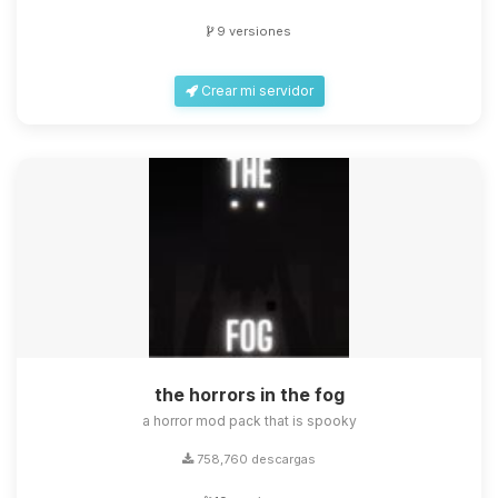
9 versiones
Crear mi servidor
the horrors in the fog
a horror mod pack that is spooky
758,760 descargas