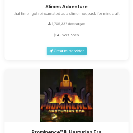
Slimes Adventure
that time i got reincarnated as a slime modpack for minecraft
1,705,337 descargas
45 versiones
Crear mi servidor
Prominence™ II: Hasturian Era