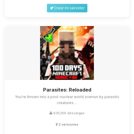
Crear mi servidor
Parasites: Reloaded
You're thrown into a post-nuclear world overrun by parasitic
creatures ...
635,166 descargas
2 versiones