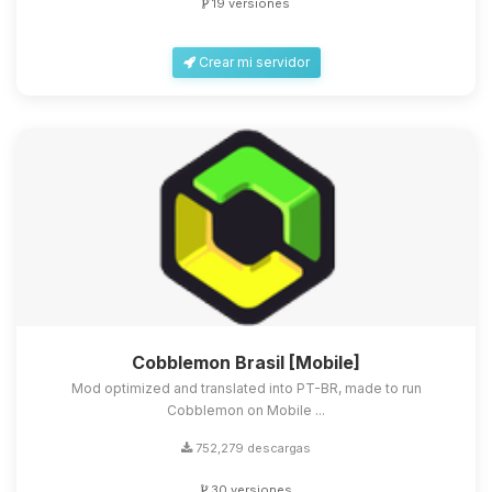
19 versiones
Crear mi servidor
Cobblemon Brasil [Mobile]
Mod optimized and translated into PT-BR, made to run
Cobblemon on Mobile ...
752,279 descargas
30 versiones