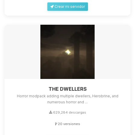
Crear mi servidor
THE DWELLERS
Horror modpack adding multiple dwellers, Herobrine, and
numerous horror and ...
629,284 descargas
20 versiones