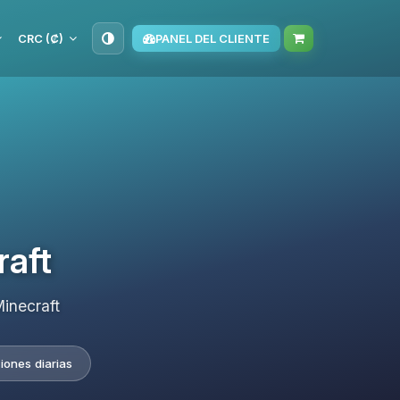
CRC (₡)
PANEL DEL CLIENTE
raft
inecraft
iones diarias