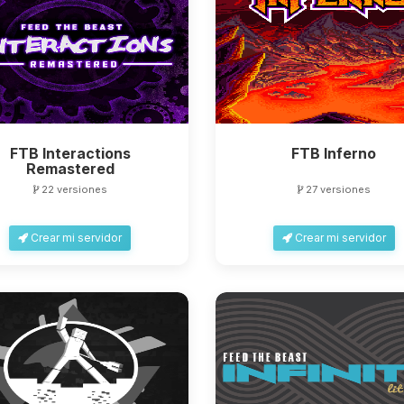
FTB Interactions
FTB Inferno
Remastered
22 versiones
27 versiones
Crear mi servidor
Crear mi servidor