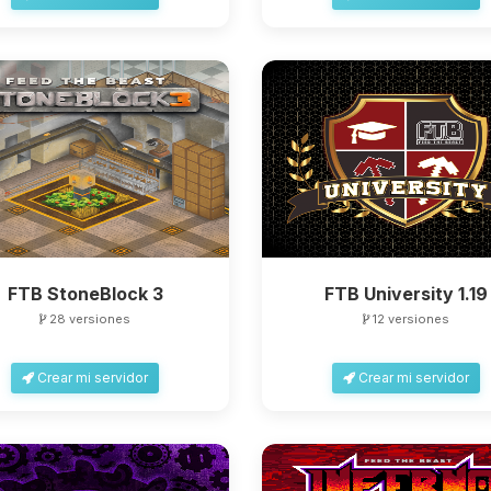
FTB StoneBlock 3
FTB University 1.19
28 versiones
12 versiones
Crear mi servidor
Crear mi servidor