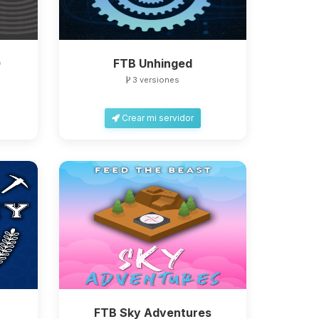
0
FTB Unhinged
3 versiones
Crear mi servidor
FTB Sky Adventures