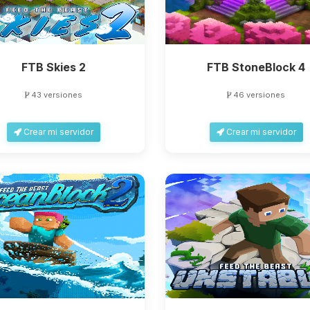
FTB Skies 2
FTB StoneBlock 4
43 versiones
46 versiones
Crear mi servidor
Crear mi servidor