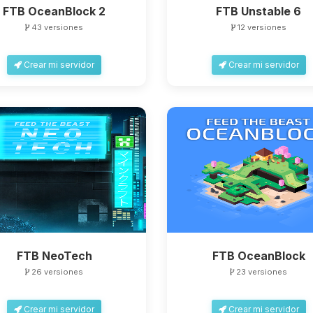
FTB OceanBlock 2
FTB Unstable 6
43 versiones
12 versiones
Crear mi servidor
Crear mi servidor
FTB NeoTech
FTB OceanBlock
26 versiones
23 versiones
Crear mi servidor
Crear mi servidor