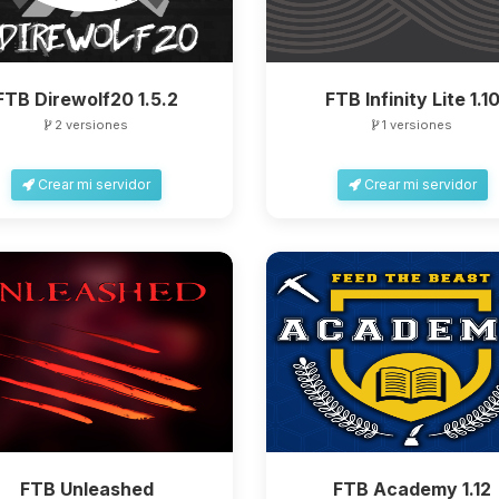
FTB Direwolf20 1.5.2
FTB Infinity Lite 1.1
2 versiones
1 versiones
Crear mi servidor
Crear mi servidor
FTB Unleashed
FTB Academy 1.12