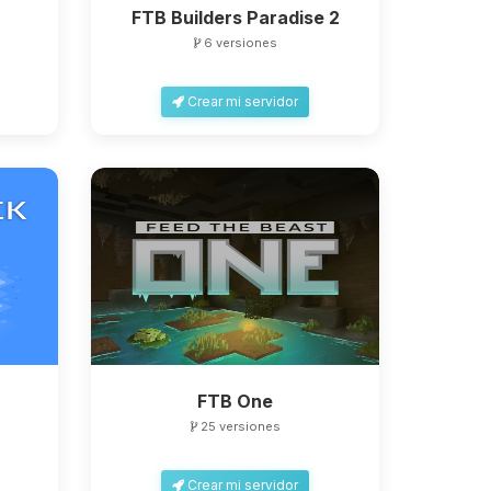
FTB Builders Paradise 2
6 versiones
Crear mi servidor
FTB One
25 versiones
Crear mi servidor