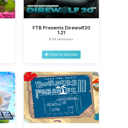
FTB Presents Direwolf20
1.21
34 versiones
Crear mi servidor