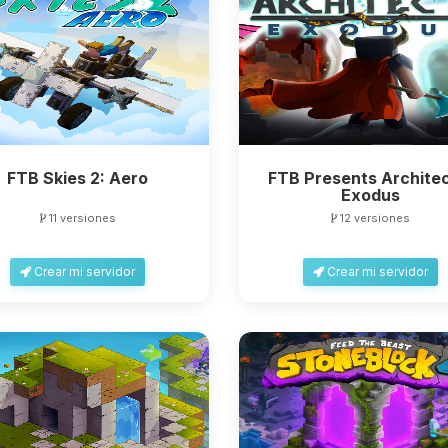
FTB Skies 2: Aero
FTB Presents Architec
Exodus
11 versiones
12 versiones
Crear mi servidor
Crear mi servidor