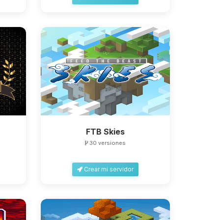
FTB Skies
30 versiones
Crear mi servidor