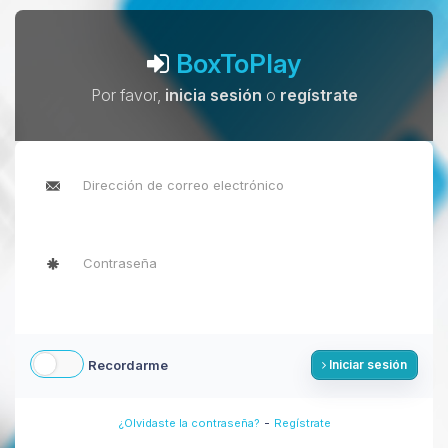
BoxToPlay
Por favor,
inicia sesión
o
regístrate
Recordarme
Iniciar sesión
-
¿Olvidaste la contraseña?
Regístrate