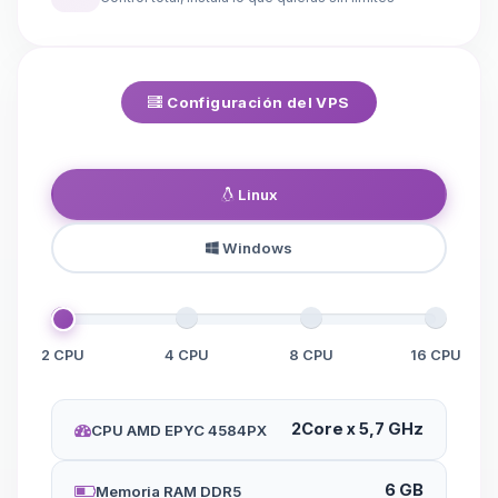
Configuración del VPS
Linux
Windows
2 CPU
4 CPU
8 CPU
16 CPU
2Core x 5,7 GHz
CPU AMD EPYC 4584PX
6 GB
Memoria RAM DDR5