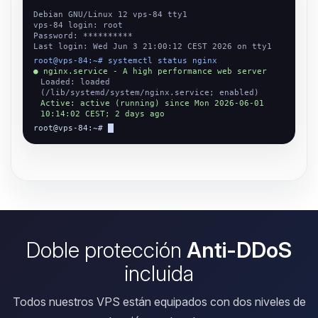
Debian GNU/Linux 12 vps-84 tty1
vps-84 login: root
Password: **********
Last login: Wed Jun 3 21:00:12 CEST 2026 on tty1
root@vps-84:~# systemctl status nginx
● nginx.service - A high performance web server
Loaded: loaded
(/lib/systemd/system/nginx.service; enabled)
Active: active (running) since Mon 2026-06-01
10:14:02 CEST; 2 days ago
root@vps-84:~#
Doble protección
Anti-DDoS
incluida
Todos nuestros VPS están equipados con dos niveles de