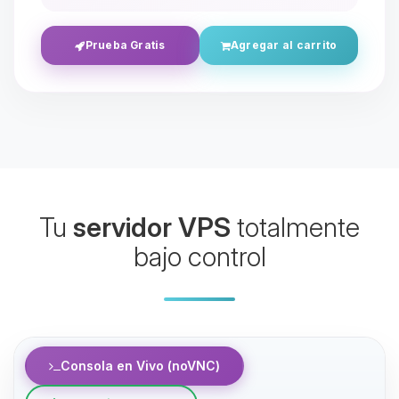
Prueba Gratis
Agregar al carrito
Yupi, por fin alguien con quien
Tu
servidor VPS
totalmente
hablar! Soy Choupy, tu pequeno
asistente de BoxToPlay. Cuentame
bajo control
que necesitas y moveré mis
pequenos circuitos para ayudarte.
07/08/2026 12:34
Consola en Vivo (noVNC)