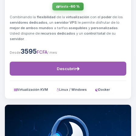
Hasta
-60 %
Combinando la
flexibilidad
de la
virtualización
con el
poder
de los
servidores dedicados
, un
servidor VPS
le permite disfrutar de lo
mejor de ambos mundos
a tarifas
asequibles
y
personalizadas
.
Usted dispone de
recursos dedicados
y un
control total
de su
servidor
.
3595
FCFA
Desde
/ mes
Descubrir
Virtualización KVM
Linux / Windows
Docker