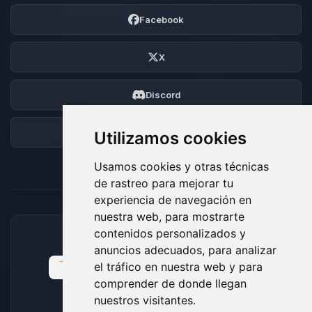
Facebook
X
Discord
Foro
Utilizamos cookies
Usamos cookies y otras técnicas
de rastreo para mejorar tu
experiencia de navegación en
nuestra web, para mostrarte
contenidos personalizados y
MÉTODOS DE PAGO ACEPTADOS
anuncios adecuados, para analizar
el tráfico en nuestra web y para
comprender de donde llegan
nuestros visitantes.