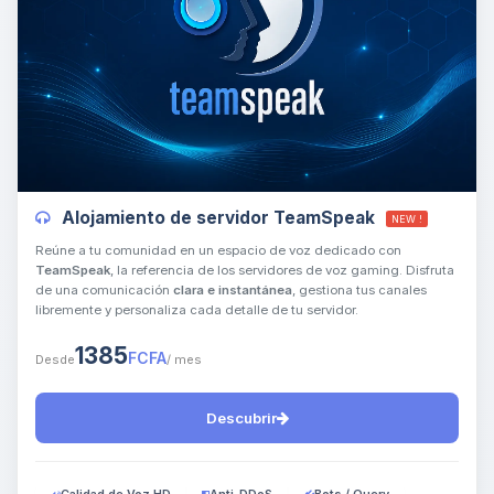
Yupi, por fin alguien con quien
hablar! Soy Choupy, tu pequeno
asistente de BoxToPlay. Cuentame
Alojamiento de servidor TeamSpeak
NEW !
que necesitas y moveré mis
pequenos circuitos para ayudarte.
Reúne a tu comunidad en un espacio de voz dedicado con
TeamSpeak
, la referencia de los servidores de voz gaming. Disfruta
08/08/2026 09:14
de una comunicación
clara e instantánea
, gestiona tus canales
libremente y personaliza cada detalle de tu servidor.
1385
FCFA
Desde
/ mes
Descubrir