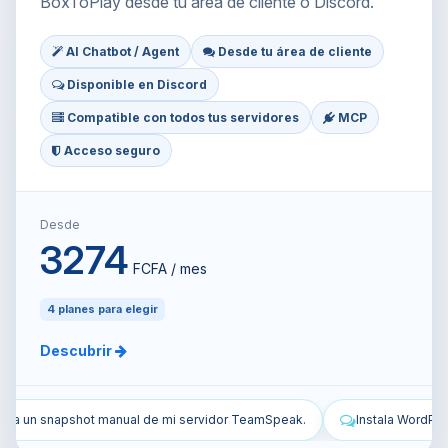
BoxToPlay desde tu área de cliente o Discord.
AI Chatbot / Agent
Desde tu área de cliente
Disponible en Discord
Compatible con todos tus servidores
MCP
Acceso seguro
Desde
3274
FCFA / mes
4 planes para elegir
Descubrir
.
Instala WordPress en mi VPS y configúralo.
Protege mi VPS: