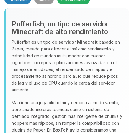
Pufferfish, un tipo de servidor
Minecraft de alto rendimiento
Yupi, por fin alguien con quien
Pufferfish es un tipo de
servidor Minecraft
basado en
hablar! Soy Choupy, tu pequeno
Paper, creado para ofrecer el máximo rendimiento y
asistente de BoxToPlay. Cuentame
que necesitas y moveré mis
estabilidad en mundos multijugador con muchos
pequenos circuitos para ayudarte.
jugadores. Incorpora optimizaciones avanzadas en el
manejo de entidades, el renderizado de mapas y el
08/08/2026 08:53
procesamiento asíncrono parcial, lo que reduce picos
de lag y el uso de CPU cuando la carga del servidor
aumenta.
Mantiene una jugabilidad muy cercana al modo vainilla,
pero añade mejoras técnicas como un sistema de
perfilado integrado, gestión más inteligente de chunks y
hoppers más rápidos, sin romper la compatibilidad con
plugins de Paper. En
BoxToPlay
lo consideramos una