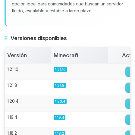
opción ideal para comunidades que buscan un servidor
fluido, escalable y estable a largo plazo.
Versiones disponibles
Versión
Minecraft
Acti
1.21.10
1.21.10
1.21.8
1.21.8
1.20.4
1.20.4
1.19.4
1.19.4
1.18.2
1.18.2