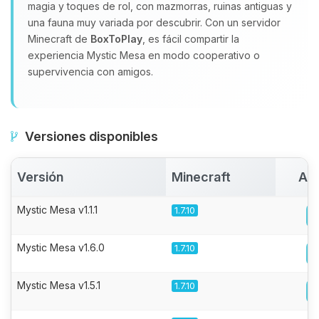
magia y toques de rol, con mazmorras, ruinas antiguas y
una fauna muy variada por descubrir. Con un servidor
Minecraft de
BoxToPlay
, es fácil compartir la
experiencia Mystic Mesa en modo cooperativo o
supervivencia con amigos.
Versiones disponibles
Versión
Minecraft
Act
Mystic Mesa v1.1.1
1.7.10
Mystic Mesa v1.6.0
1.7.10
Mystic Mesa v1.5.1
1.7.10