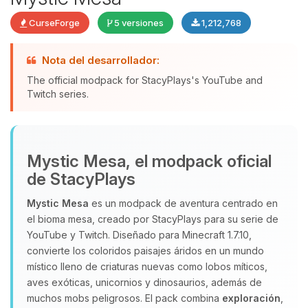
CurseForge
5 versiones
1,212,768
Nota del desarrollador:
The official modpack for StacyPlays's YouTube and
Yupi, por fin alguien con quien
Twitch series.
hablar! Soy Choupy, tu pequeno
asistente de BoxToPlay. Cuentame
que necesitas y moveré mis
pequenos circuitos para ayudarte.
Mystic Mesa, el modpack oficial
06/08/2026 13:27
de StacyPlays
Mystic Mesa
es un modpack de aventura centrado en
el bioma mesa, creado por StacyPlays para su serie de
YouTube y Twitch. Diseñado para Minecraft 1.7.10,
convierte los coloridos paisajes áridos en un mundo
místico lleno de criaturas nuevas como lobos míticos,
aves exóticas, unicornios y dinosaurios, además de
muchos mobs peligrosos. El pack combina
exploración
,