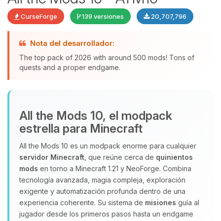
CurseForge
139 versiones
20,707,796
Nota del desarrollador:
The top pack of 2026 with around 500 mods! Tons of
quests and a proper endgame.
Yupi, por fin alguien con quien
All the Mods 10, el modpack
hablar! Soy Choupy, tu pequeno
estrella para Minecraft
asistente de BoxToPlay. Cuentame
que necesitas y moveré mis
All the Mods 10 es un modpack enorme para cualquier
pequenos circuitos para ayudarte.
servidor Minecraft
, que reúne cerca de
quinientos
07/08/2026 12:09
mods
en torno a Minecraft 1.21 y NeoForge. Combina
tecnología avanzada, magia compleja, exploración
exigente y automatización profunda dentro de una
experiencia coherente. Su sistema de
misiones
guía al
jugador desde los primeros pasos hasta un endgame