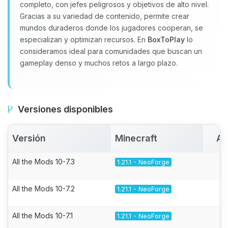
completo, con jefes peligrosos y objetivos de alto nivel.
Gracias a su variedad de contenido, permite crear
mundos duraderos donde los jugadores cooperan, se
especializan y optimizan recursos. En
BoxToPlay
lo
consideramos ideal para comunidades que buscan un
gameplay denso y muchos retos a largo plazo.
Versiones disponibles
Versión
Minecraft
Ac
All the Mods 10-7.3
1.21.1 - NeoForge
All the Mods 10-7.2
1.21.1 - NeoForge
All the Mods 10-7.1
1.21.1 - NeoForge