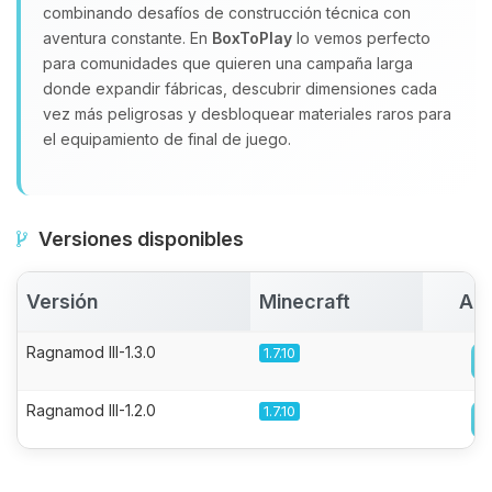
combinando desafíos de construcción técnica con
aventura constante. En
BoxToPlay
lo vemos perfecto
para comunidades que quieren una campaña larga
donde expandir fábricas, descubrir dimensiones cada
vez más peligrosas y desbloquear materiales raros para
el equipamiento de final de juego.
Versiones disponibles
Versión
Minecraft
Act
Ragnamod III-1.3.0
1.7.10
Ragnamod III-1.2.0
1.7.10