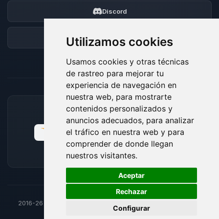
Discord
Foro
Utilizamos cookies
Usamos cookies y otras técnicas
de rastreo para mejorar tu
experiencia de navegación en
nuestra web, para mostrarte
contenidos personalizados y
MÉTODOS DE PAGO ACEPTADOS
anuncios adecuados, para analizar
el tráfico en nuestra web y para
comprender de donde llegan
nuestros visitantes.
🍪
Aceptar
Rechazar
2016-26
© BoxToPlay - Todos los derechos reservados por
Configurar
ByteLogic