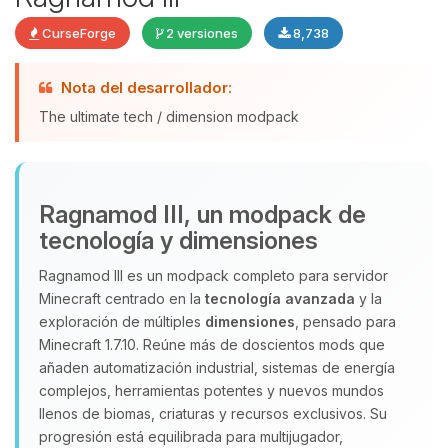
CurseForge
2 versiones
8,738
Nota del desarrollador:
Yupi, por fin alguien con quien
hablar! Soy Choupy, tu pequeno
The ultimate tech / dimension modpack
asistente de BoxToPlay. Cuentame
que necesitas y moveré mis
pequenos circuitos para ayudarte.
Ragnamod III, un modpack de
08/08/2026 11:29
tecnología y dimensiones
Ragnamod III es un modpack completo para servidor
Minecraft centrado en la
tecnología avanzada
y la
exploración de múltiples
dimensiones
, pensado para
Minecraft 1.7.10. Reúne más de doscientos mods que
añaden automatización industrial, sistemas de energía
complejos, herramientas potentes y nuevos mundos
llenos de biomas, criaturas y recursos exclusivos. Su
progresión está equilibrada para multijugador,